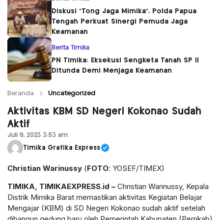
Diskusi “Tong Jaga Mimika”, Polda Papua
Tengah Perkuat Sinergi Pemuda Jaga
Keamanan
Berita Timika
PN Timika: Eksekusi Sengketa Tanah SP II
Ditunda Demi Menjaga Keamanan
Beranda
Uncategorized
Aktivitas KBM SD Negeri Kokonao Sudah
Aktif
Juli 6, 2023 3:53 am
Timika Grafika Express
Christian Warinussy
(
FOTO
: YOSEF/TIMEX)
TIMIKA, TIMIKAEXPRESS.id –
Christian Warinussy, Kepala
Distrik Mimika Barat memastikan aktivitas Kegiatan Belajar
Mengajar (KBM) di SD Negeri Kokonao sudah aktif setelah
dibangun gedung baru oleh Pemerintah Kabupaten (Pemkab)