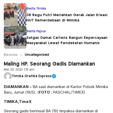
Berita Timika
38 Regu Putri Meriahkan Gerak Jalan Kreasi
HUT Kemerdekaan di Mimika
Berita Papua
Satgas Damai Cartenz Bangun Kepercayaan
Masyarakat Lewat Pendekatan Humanis
Beranda
Uncategorized
Maling HP, Seorang Gadis Diamankan
Mei 20, 2023 1:51 am
Timika Grafika Express
DIAMANKAN –
BA saat diamankan di Kantor Polsek Mimika
Baru, Jumat (19/5). (
FOTO
: PASCHAL/TIMEX)
TIMIKA,TimeX
Seorang gadis berinisial BA (19) terpaksa diamankan di