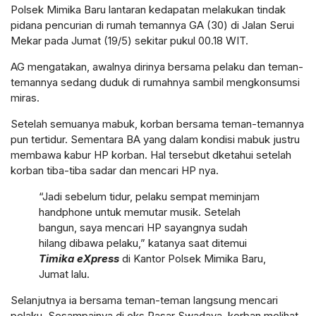
Polsek Mimika Baru lantaran kedapatan melakukan tindak
pidana pencurian di rumah temannya GA (30) di Jalan Serui
Mekar pada Jumat (19/5) sekitar pukul 00.18 WIT.
AG mengatakan, awalnya dirinya bersama pelaku dan teman-
temannya sedang duduk di rumahnya sambil mengkonsumsi
miras.
Setelah semuanya mabuk, korban bersama teman-temannya
pun tertidur. Sementara BA yang dalam kondisi mabuk justru
membawa kabur HP korban. Hal tersebut dketahui setelah
korban tiba-tiba sadar dan mencari HP nya.
“Jadi sebelum tidur, pelaku sempat meminjam
handphone untuk memutar musik. Setelah
bangun, saya mencari HP sayangnya sudah
hilang dibawa pelaku,” katanya saat ditemui
Timika eXpress
di Kantor Polsek Mimika Baru,
Jumat lalu.
Selanjutnya ia bersama teman-teman langsung mencari
pelaku. Sesampainya di eks Pasar Swadaya, korban melihat