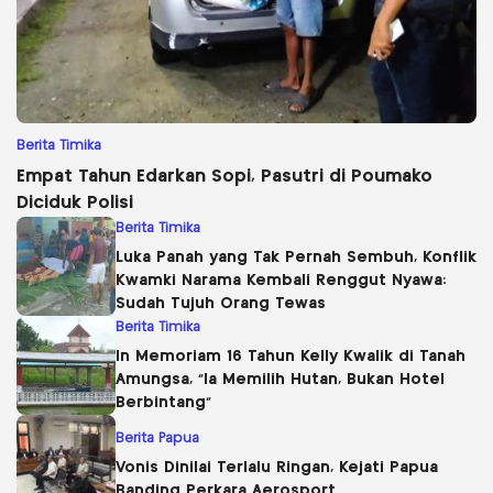
Berita Timika
Empat Tahun Edarkan Sopi, Pasutri di Poumako
Diciduk Polisi
Berita Timika
Luka Panah yang Tak Pernah Sembuh, Konflik
Kwamki Narama Kembali Renggut Nyawa:
Sudah Tujuh Orang Tewas
Berita Timika
In Memoriam 16 Tahun Kelly Kwalik di Tanah
Amungsa, “Ia Memilih Hutan, Bukan Hotel
Berbintang”
Berita Papua
Vonis Dinilai Terlalu Ringan, Kejati Papua
Banding Perkara Aerosport