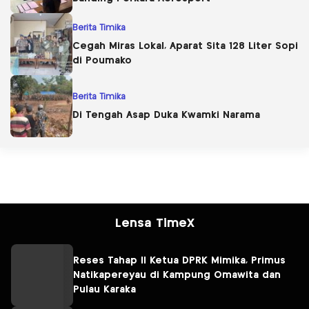
Berita Timika
Cegah Miras Lokal, Aparat Sita 128 Liter Sopi
di Poumako
Berita Timika
Di Tengah Asap Duka Kwamki Narama
Lensa TimeX
Reses Tahap II Ketua DPRK Mimika, Primus
Natikapereyau di Kampung Omawita dan
Pulau Karaka