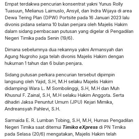
Empat terdakwa pencurian konsentrat yakni Yunus Rolly
Tuasuun, Melianus Laimuslo, Ansyil, dan Indra Wijaya di area
Dewa Tering Plan (DPW) Portsite pada 16 Januari 2023 lalu
divonis pidana selama 10 bulan penjara oleh Majelis Hakim
dalam sidang pembacaan putusan yang digelar di Pengadilan
Negeri Timika pada Senin (19/6).
Dimana sebelumnya dua rekannya yakni Armansyah dan
Agung Nugroho juga telah divonis Majelis Hakim dengan
hukuman 1 tahun dan 6 bulan penjara.
Sidang putusan perkara pencurian tersebut dipimpin
langsung oleh Yajid, S.H, M.H selaku Majelis Hakim
didampingi Wara L. M Sombolinggi, S.H, M.H dan Muh
Khusnul F. Zainal, S.H, M.H selaku Hakim Anggota. Serta
dihadiri Jaksa Penuntut Umum (JPU) Kejari Mimika,
Andreansyah Pahlevi, S.H.
Sarmaida E. R. Lumban Tobing, S.H, M.H, Humas Pengadilan
Negeri Timika saat ditemui
Timika eXpress
di PN Timika
pada Selasa (20/6) mengatakan, Majelis Hakim telah