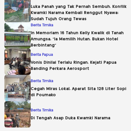
Luka Panah yang Tak Pernah Sembuh, Konflik
Kwamki Narama Kembali Renggut Nyawa:
Sudah Tujuh Orang Tewas
Berita Timika
In Memoriam 16 Tahun Kelly Kwalik di Tanah
Amungsa, “Ia Memilih Hutan, Bukan Hotel
Berbintang”
Berita Papua
Vonis Dinilai Terlalu Ringan, Kejati Papua
Banding Perkara Aerosport
Berita Timika
Cegah Miras Lokal, Aparat Sita 128 Liter Sopi
di Poumako
Berita Timika
Di Tengah Asap Duka Kwamki Narama