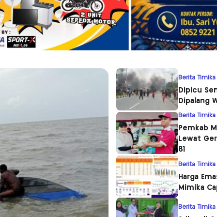
Berita Timika
Dipicu Se
Dipalang 
Berita Timika
Pemkab Mi
Lewat Ger
81
Berita Timika
Harga Emas
Mimika Ca
Berita Timika