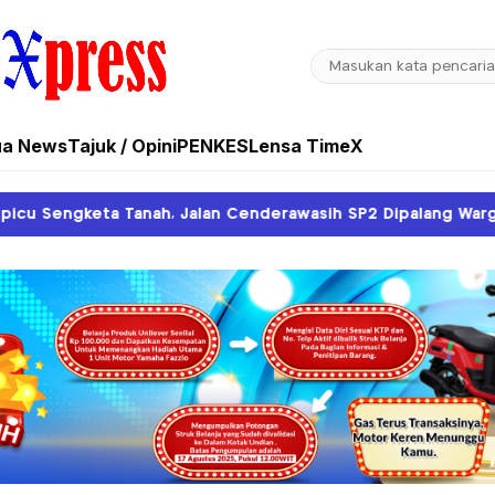
ua News
Tajuk / Opini
PENKES
Lensa TimeX
an Cenderawasih SP2 Dipalang Warga
Pemkab Mi