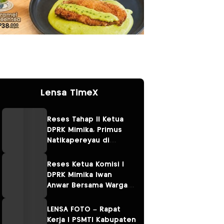
Lensa TimeX
Reses Tahap II Ketua
DPRK Mimika, Primus
Natikapereyau di
Kampung Omawita dan
Pulau Karaka
Reses Ketua Komisi I
DPRK Mimika Iwan
Anwar Bersama Warga
Sempan
LENSA FOTO – Rapat
Kerja I PSMTI Kabupaten