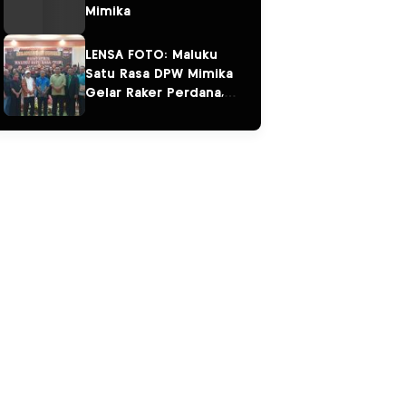
Mimika
LENSA FOTO: Maluku
Satu Rasa DPW Mimika
Gelar Raker Perdana,
Perkuat Persaudaraan
“Salam Sarane”