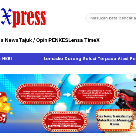
ua News
Tajuk / Opini
PENKES
Lensa TimeX
asko Dorong Solusi Terpadu Atasi Pendangkalan Sungai Sipu