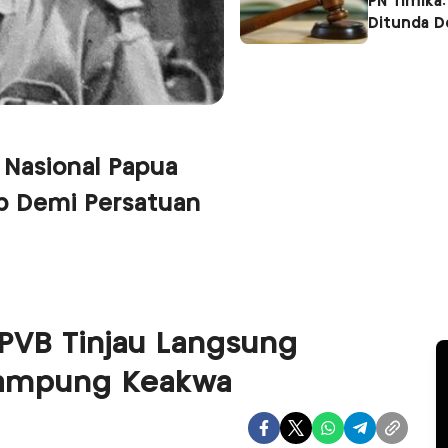
PN Timika:
Ditunda 
 Nasional Papua
p Demi Persatuan
/PVB Tinjau Langsung
Kampung Keakwa