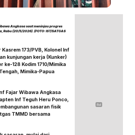
 Wibawa Angkasa saat meninjau progres
, Rabu (20/5/2026). (FOTO: IST/SATGAS
r Kasrem 173/PVB, Kolonel Inf
n kunjungan kerja (Kunker)
r ke-128 Kodim 1710/Mimika
 Tengah, Mimika-Papua
Inf Fajar Wibawa Angkasa
apten Inf Teguh Heru Ponco,
embangunan sasaran fisik
Satgas TMMD bersama
ik sasaran, mulai dari