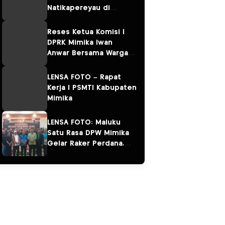
Natikapereyau di
Kampung Omawita dan
Pulau Karaka
Reses Ketua Komisi I
DPRK Mimika Iwan
Anwar Bersama Warga
Sempan
LENSA FOTO – Rapat
Kerja I PSMTI Kabupaten
Mimika
LENSA FOTO: Maluku
Satu Rasa DPW Mimika
Gelar Raker Perdana,
Perkuat Persaudaraan
“Salam Sarane”