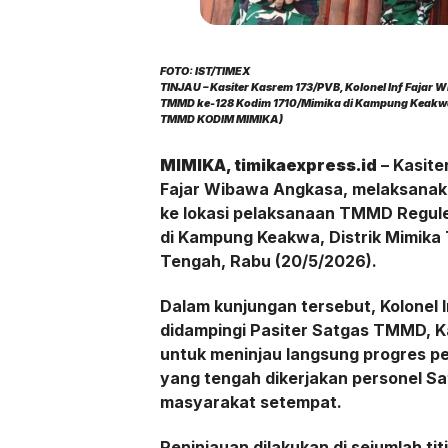
FOTO: IST/TIMEX
TINJAU – Kasiter Kasrem 173/PVB, Kolonel Inf Fajar
TMMD ke-128 Kodim 1710/Mimika di Kampung Keakwa
TMMD KODIM MIMIKA)
MIMIKA, timikaexpress.id
– Kasite
Fajar Wibawa Angkasa, melaksanaka
ke lokasi pelaksanaan TMMD Regule
di Kampung Keakwa, Distrik Mimika
Tengah, Rabu (20/5/2026).
Dalam kunjungan tersebut, Kolonel 
didampingi Pasiter Satgas TMMD, K
untuk meninjau langsung progres p
yang tengah dikerjakan personel 
masyarakat setempat.
Peninjauan dilakukan di sejumlah tit