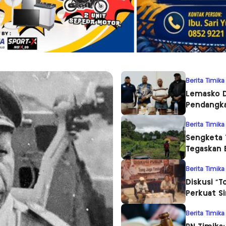
Berita Timika
Lemasko D
Pendangka
Berita Timika
Sengketa 
Tegaskan 
Berita Timika
Diskusi “T
Perkuat S
Berita Timika