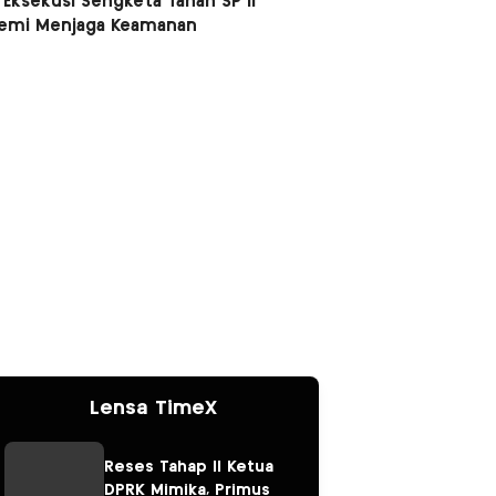
 Eksekusi Sengketa Tanah SP II
Demi Menjaga Keamanan
Lensa TimeX
Reses Tahap II Ketua
DPRK Mimika, Primus