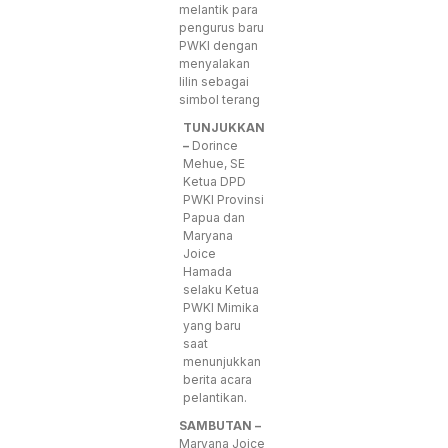
melantik para
pengurus baru
PWKI dengan
menyalakan
lilin sebagai
simbol terang
TUNJUKKAN
–
Dorince
Mehue, SE
Ketua DPD
PWKI Provinsi
Papua dan
Maryana
Joice
Hamada
selaku Ketua
PWKI Mimika
yang baru
saat
menunjukkan
berita acara
pelantikan.
SAMBUTAN –
Maryana Joice