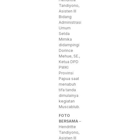
Tandiyono,
Asisten III
Bidang
Administrasi
Umum
Setda
Mimika
didampingi
Dorince
Mehue, SE.,
Ketua DPD
PWKI
Provinsi
Papua saat
menabuh
tifa tanda
dimulainya
kegiatan
Muscablub.
FOTO
BERSAMA
–
Hendritte
Tandiyono,
Asisten III