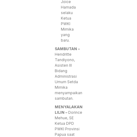
Joice
Hamada
selaku
Ketua
PWKI
Mimika
yang
baru.
SAMBUTAN –
Hendritte
Tandiyono,
Asisten III
Bidang
Administrasi
Umum Setda
Mimika
menyampaikan
sambutan.
MENYALAKAN
LILIN –
Dorince
Mehue, SE
Ketua DPD
PWKI Provinsi
Papua saat