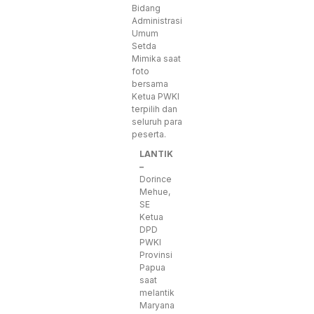
Bidang
Administrasi
Umum
Setda
Mimika saat
foto
bersama
Ketua PWKI
terpilih dan
seluruh para
peserta.
LANTIK
–
Dorince
Mehue,
SE
Ketua
DPD
PWKI
Provinsi
Papua
saat
melantik
Maryana