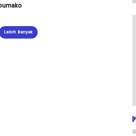
0
Poumako
Lebih Banyak
0