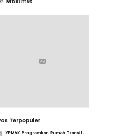
5
lensatimex
Pos Terpopuler
YPMAK Programkan Rumah Transit,
1