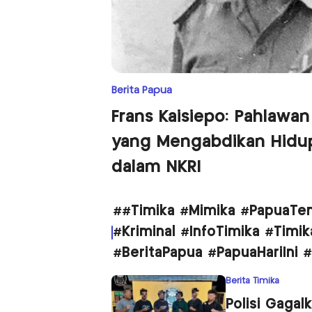
Berita Papua
Frans Kaisiepo: Pahlawan
yang Mengabdikan Hidu
dalam NKRI
##Timika #Mimika #PapuaTen
#Kriminal #InfoTimika #Timi
#BeritaPapua #PapuaHariIni
Berita Timika
Polisi Gagal