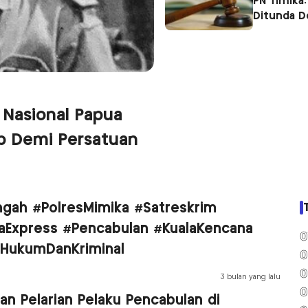
PN Timika:
Ditunda 
 Nasional Papua
p Demi Persatuan
gah #PolresMimika #Satreskrim
kaExpress #Pencabulan #KualaKencana
0
 #HukumDanKriminal
0
0
3 bulan yang lalu
0
kan Pelarian Pelaku Pencabulan di