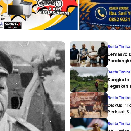
Berita Timika
Lemasko D
Pendangka
Berita Timika
Sengketa 
Tegaskan 
Berita Timika
Diskusi “T
Perkuat S
Berita Timika