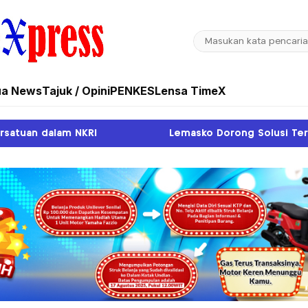
ua News
Tajuk / Opini
PENKES
Lensa TimeX
Lemasko Dorong Solusi Terpadu Atasi Pendangkal