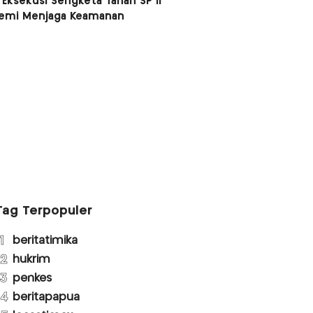
 Eksekusi Sengketa Tanah SP II
Demi Menjaga Keamanan
Tag Terpopuler
1
beritatimika
2
hukrim
3
penkes
4
beritapapua