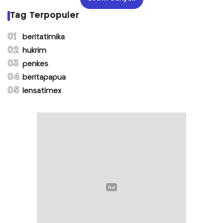
Tag Terpopuler
01
beritatimika
02
hukrim
03
penkes
04
beritapapua
05
lensatimex