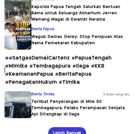
Kapolda Papua Tengah Salurkan Bantuan
Bama untuk Keluarga Almarhum Jerren
Wamang Magai di Kwamki Narama
Berita Papua
Wagub Deinas Geley: Stop Penipuan Atas
Nama Pemekaran Kabupaten
##SatgasDamaiCartenz #PapuaTengah
#Mimika #Tembagapura #Ilaga #KKB
#KeamananPapua #BeritaPapua
#PenegakanHukum #Timika
Berita Timika
5 bulan yang lalu
Terlibat Penyerangan di Mile 50
Tembagapura, Pelaku Perampasan Senjata
Api Ditangkap di Ilaga
Lebih Banyak