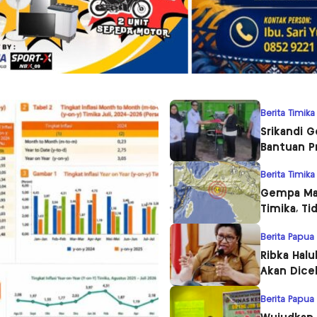
Berita Timika
Srikandi 
Bantuan P
Berita Timika
Gempa Mag
Timika, T
Berita Papua
Ribka Hal
Akan Dice
Berita Papua