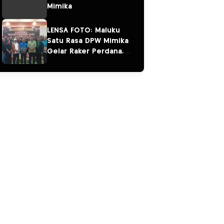
Mimika
LENSA FOTO: Maluku
Satu Rasa DPW Mimika
Gelar Raker Perdana,
Perkuat Persaudaraan
“Salam Sarane”