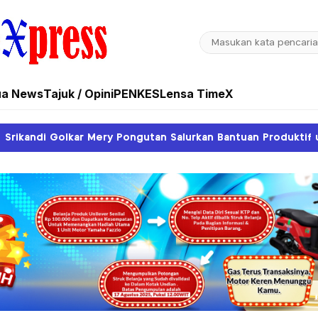
ua News
Tajuk / Opini
PENKES
Lensa TimeX
ongutan Salurkan Bantuan Produktif untuk Warga Wania