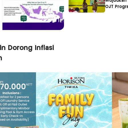
Wujudkan 
OJT Progra
n Dorong Inflasi
n