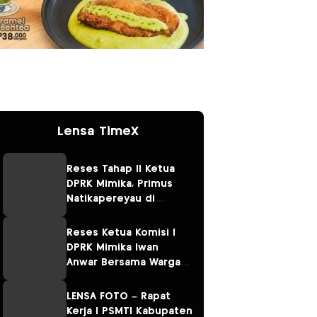
Lensa TimeX
Reses Tahap II Ketua
DPRK Mimika, Primus
Natikapereyau di
Kampung Omawita dan
Pulau Karaka
Reses Ketua Komisi I
DPRK Mimika Iwan
Anwar Bersama Warga
Sempan
LENSA FOTO – Rapat
Kerja I PSMTI Kabupaten