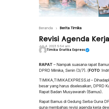
Beranda
Berita Timika
Revisi Agenda Kerj
Juli 4, 2023 5:54 am
Timika Grafika Express
RAPAT
– Nampak suasana rapat Bamu
DPRD Mimika, Senin (3/7). (
FOTO
:Ind
TIMIKA,TIMIKAEXPRESS.id – Dihadap
besar yang harus diselesaikan, DPRD 
Rapat Badan Musyawarah (Bamus).
Rapat Bamus di Gedung Serba Guna DP
guna membahas revisi agenda kerja de