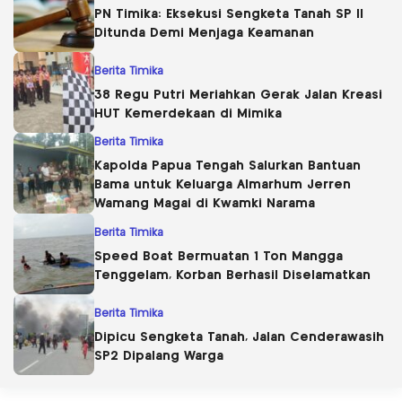
PN Timika: Eksekusi Sengketa Tanah SP II
Ditunda Demi Menjaga Keamanan
Berita Timika
38 Regu Putri Meriahkan Gerak Jalan Kreasi
HUT Kemerdekaan di Mimika
Berita Timika
Kapolda Papua Tengah Salurkan Bantuan
Bama untuk Keluarga Almarhum Jerren
Wamang Magai di Kwamki Narama
Berita Timika
Speed Boat Bermuatan 1 Ton Mangga
Tenggelam, Korban Berhasil Diselamatkan
Berita Timika
Dipicu Sengketa Tanah, Jalan Cenderawasih
SP2 Dipalang Warga