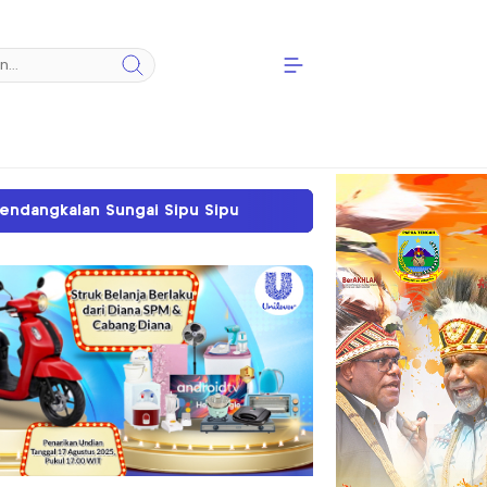
u Sipu
Sengketa Tanah SP II Memanas, PN Timik