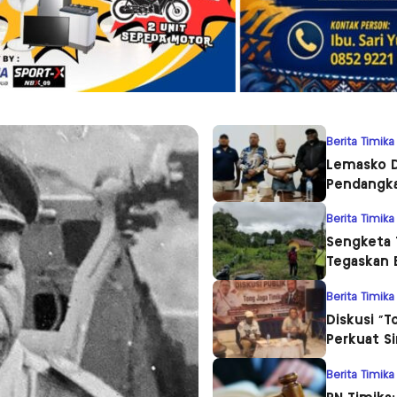
Berita Timika
Lemasko D
Pendangka
Berita Timika
Sengketa 
Tegaskan 
Berita Timika
Diskusi “T
Perkuat S
Berita Timika