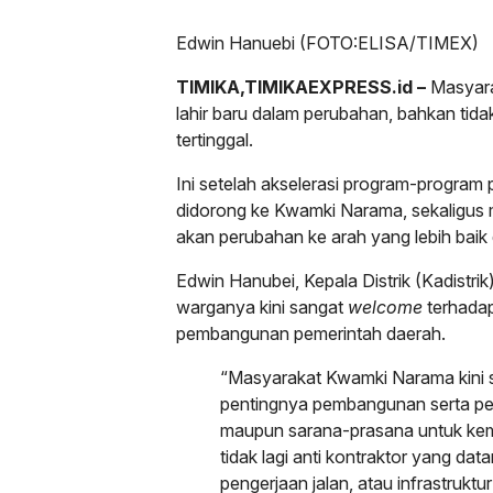
Edwin Hanuebi (FOTO:ELISA/TIMEX)
TIMIKA,TIMIKAEXPRESS.id –
Masyara
lahir baru dalam perubahan, bahkan tida
tertinggal.
Ini setelah akselerasi program-progra
didorong ke Kwamki Narama, sekaligus
akan perubahan ke arah yang lebih baik
Edwin Hanubei, Kepala Distrik (Kadistr
warganya kini sangat
welcome
terhada
pembangunan pemerintah daerah.
“Masyarakat Kwamki Narama kini s
pentingnya pembangunan serta pen
maupun sarana-prasana untuk kem
tidak lagi anti kontraktor yang dat
pengerjaan jalan, atau infrastruktu