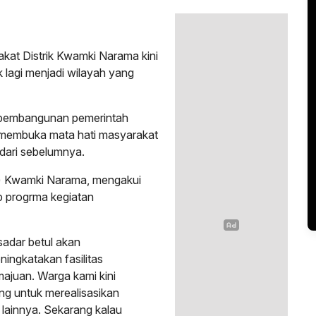
kat Distrik Kwamki Narama kini
k lagi menjadi wilayah yang
m pembangunan pemerintah
 membuka mata hati masyarakat
 dari sebelumnya.
ik) Kwamki Narama, mengakui
p progrma kegiatan
adar betul akan
ingkatakan fasilitas
ajuan. Warga kami kini
ang untuk merealisasikan
r lainnya. Sekarang kalau