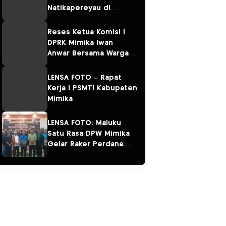
Natikapereyau di
Kampung Omawita dan
Pulau Karaka
Reses Ketua Komisi I
DPRK Mimika Iwan
Anwar Bersama Warga
Sempan
LENSA FOTO – Rapat
Kerja I PSMTI Kabupaten
Mimika
LENSA FOTO: Maluku
Satu Rasa DPW Mimika
Gelar Raker Perdana,
Perkuat Persaudaraan
“Salam Sarane”