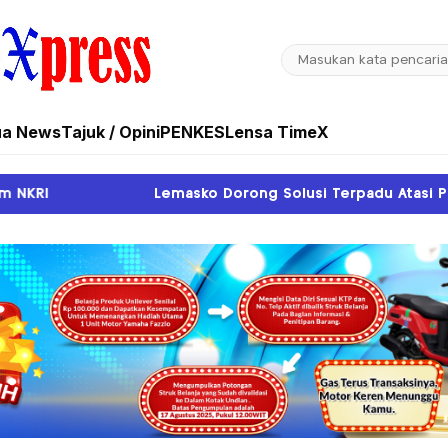
ua News
Tajuk / Opini
PENKES
Lensa TimeX
asko Dorong Solusi Terpadu Atasi Pendangkalan Sungai Sip