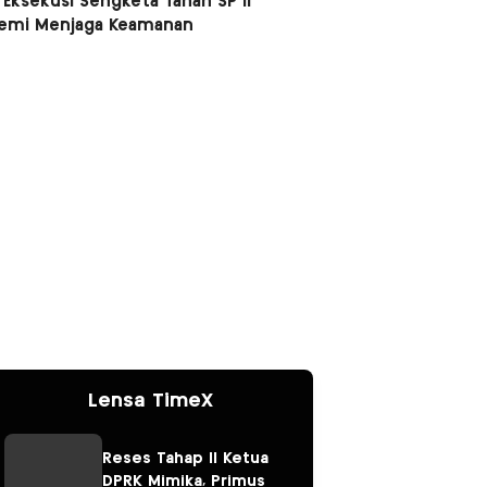
 Eksekusi Sengketa Tanah SP II
Demi Menjaga Keamanan
Lensa TimeX
Reses Tahap II Ketua
DPRK Mimika, Primus