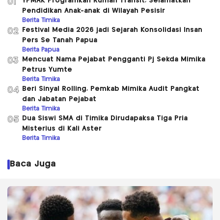
YPMAK Programkan Rumah Transit, Selamatkan
01
Pendidikan Anak-anak di Wilayah Pesisir
Berita Timika
Festival Media 2026 jadi Sejarah Konsolidasi Insan
02
Pers Se Tanah Papua
Berita Papua
Mencuat Nama Pejabat Pengganti Pj Sekda Mimika
03
Petrus Yumte
Berita Timika
Beri Sinyal Rolling, Pemkab Mimika Audit Pangkat
04
dan Jabatan Pejabat
Berita Timika
Dua Siswi SMA di Timika Dirudapaksa Tiga Pria
05
Misterius di Kali Aster
Berita Timika
Baca Juga