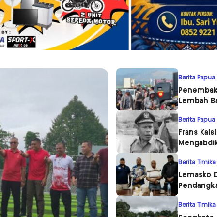
Berita Papua
Penembaka
Lembah Ba
Berita Papua
Frans Kais
Mengabdik
Berita Timika
Lemasko D
Pendangka
Berita Timika