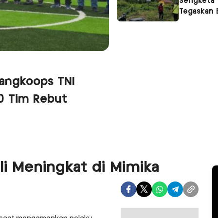
Sengketa 
Tegaskan 
angkoops TNI
20 Tim Rebut
i Meningkat di Mimika
a saat mengamankan pelaku