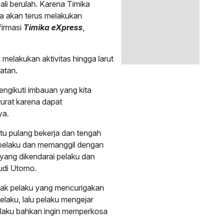
ali berulah. Karena Timika
ta akan terus melakukan
firmasi
Timika eXpress
,
elakukan aktivitas hingga larut
atan.
engikuti imbauan yang kita
rurat karena dapat
ya.
tu pulang bekerja dan tengah
 pelaku dan memanggil dengan
 yang dikendarai pelaku dan
udi Utomo.
gak pelaku yang mencurigakan
laku, lalu pelaku mengejar
laku bahkan ingin memperkosa