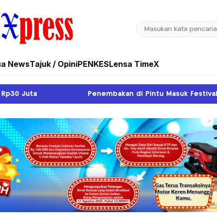
ua News
Tajuk / Opini
PENKES
Lensa TimeX
Penembakan di Pintu Masuk Festival Budaya Lembah Baliem