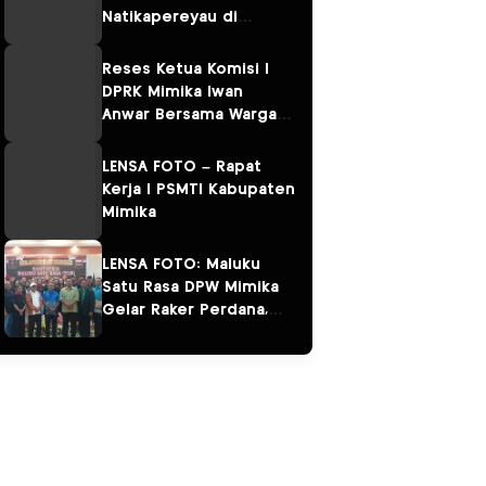
Natikapereyau di
Kampung Omawita dan
Pulau Karaka
Reses Ketua Komisi I
DPRK Mimika Iwan
Anwar Bersama Warga
Sempan
LENSA FOTO – Rapat
Kerja I PSMTI Kabupaten
Mimika
LENSA FOTO: Maluku
Satu Rasa DPW Mimika
Gelar Raker Perdana,
Perkuat Persaudaraan
“Salam Sarane”