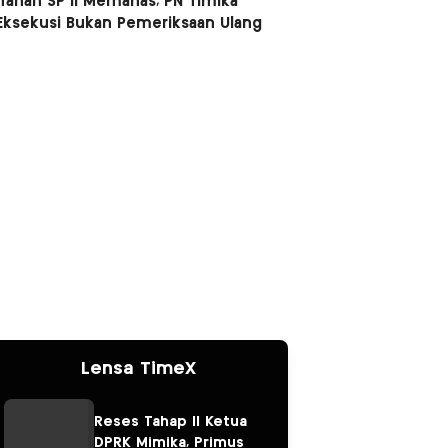
Tanah SP II Memanas, PN Timika
Eksekusi Bukan Pemeriksaan Ulang
Lensa TimeX
Reses Tahap II Ketua
DPRK Mimika, Primus