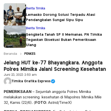
Berita Timika
Lemasko Dorong Solusi Terpadu Atasi
Pendangkalan Sungai Sipu Sipu
Berita Timika
Sengketa Tanah SP II Memanas, PN Timika
Tegaskan Eksekusi Bukan Pemeriksaan
Ulang
Beranda
PENKES
Jelang HUT ke-77 Bhayangkara, Anggota
Polres Mimika Jalani Screening Kesehatan
Juni 23, 2023 2:50 am
Timika Grafika Express
PEMERIKSAAN
– Sejumlah anggota Polres Mimika
melakukan screening kesehatan di Mapolres Mimika Mile
32, Kamis (22/6). (
FOTO
: Astrid/TimeX)