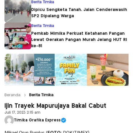
Berita Timika
Dipicu Sengketa Tanah, Jalan Cenderawasih
SP2 Dipalang Warga
Berita Timika
Pemkab Mimika Perkuat Ketahanan Pangan
Lewat Gerakan Pangan Murah Jelang HUT RI
ke-81
Beranda
Berita Timika
Ijin Trayek Mapurujaya Bakal Cabut
Juli 17, 2023 2:15 am
Timika Grafika Express
Mikael Orun Rumlus (
FOTO
: DOK/TIMEX)