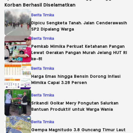
Korban Berhasil Diselamatkan
Berita Timika
Dipicu Sengketa Tanah, Jalan Cenderawasih
SP2 Dipalang Warga
Berita Timika
Pemkab Mimika Perkuat Ketahanan Pangan
Lewat Gerakan Pangan Murah Jelang HUT RI
ke-81
Berita Timika
Harga Emas hingga Bensin Dorong Inflasi
Mimika Capai 3,28 Persen
Berita Timika
Srikandi Golkar Mery Pongutan Salurkan
Bantuan Produktif untuk Warga Wania
Berita Timika
Gempa Magnitudo 3,8 Guncang Timur Laut