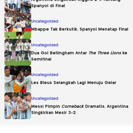
Spanyol di Final
Uncategorized
Mbappe Tak Berkutik, Spanyol Menatap Final
Uncategorized
Dua Gol Bellingham Antar
The Three Lions
ke
Semifinal
Uncategorized
Les Bleus Selangkah Lagi Menuju Gelar
Uncategorized
Messi Pimpin
Comeback
Dramatis, Argentina
Singkirkan Mesir 3-2