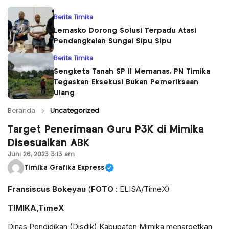
Berita Timika
Lemasko Dorong Solusi Terpadu Atasi
Pendangkalan Sungai Sipu Sipu
Berita Timika
Sengketa Tanah SP II Memanas, PN Timika
Tegaskan Eksekusi Bukan Pemeriksaan
Ulang
Beranda
Uncategorized
Target Penerimaan Guru P3K di Mimika
Disesuaikan ABK
Juni 26, 2023 3:13 am
Timika Grafika Express
Fransiscus Bokeyau
(
FOTO
: ELISA/TimeX)
TIMIKA,TimeX
Dinas Pendidikan (Disdik) Kabupaten Mimika menargetkan