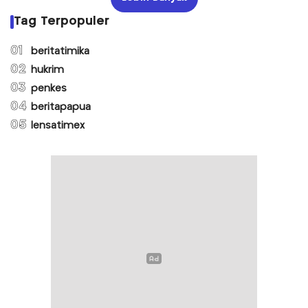
Tag Terpopuler
01
beritatimika
02
hukrim
03
penkes
04
beritapapua
05
lensatimex