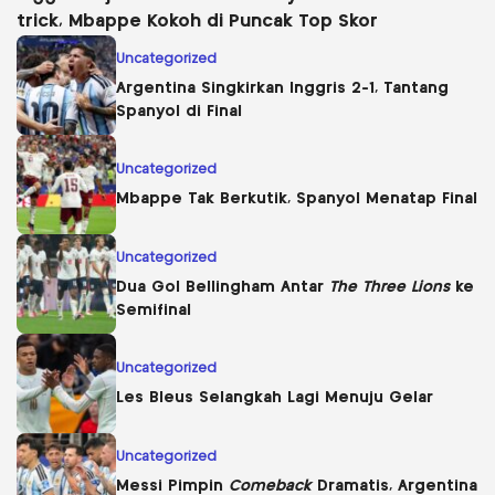
trick, Mbappe Kokoh di Puncak Top Skor
Uncategorized
Argentina Singkirkan Inggris 2-1, Tantang
Spanyol di Final
Uncategorized
Mbappe Tak Berkutik, Spanyol Menatap Final
Uncategorized
Dua Gol Bellingham Antar
The Three Lions
ke
Semifinal
Uncategorized
Les Bleus Selangkah Lagi Menuju Gelar
Uncategorized
Messi Pimpin
Comeback
Dramatis, Argentina