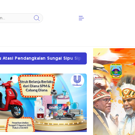
ipu Sipu
Sengketa Tanah SP II Memanas, PN Ti