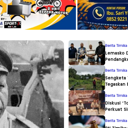
Berita Timika
Lemasko D
Pendangka
Berita Timika
Sengketa 
Tegaskan 
Berita Timika
Diskusi “T
Perkuat S
Berita Timika