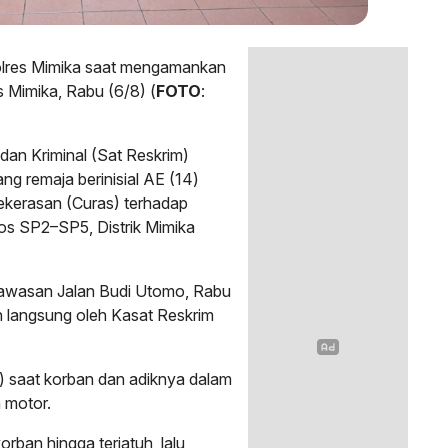
olres Mimika saat mengamankan
s Mimika, Rabu (6/8) (
FOTO
:
dan Kriminal (Sat Reskrim)
g remaja berinisial AE (14)
ekerasan (Curas) terhadap
os SP2–SP5, Distrik Mimika
kawasan Jalan Budi Utomo, Rabu
n langsung oleh Kasat Reskrim
) saat korban dan adiknya dalam
 motor.
rban hingga terjatuh, lalu