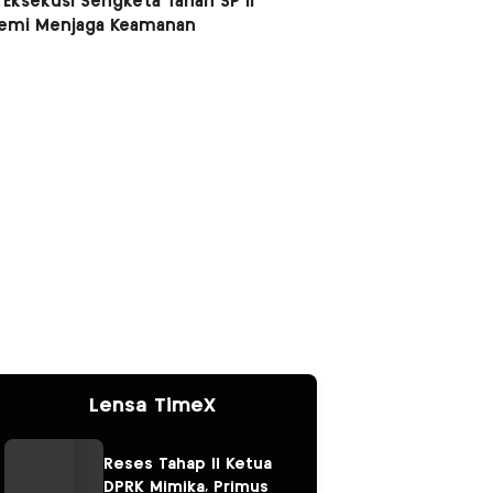
 Eksekusi Sengketa Tanah SP II
Demi Menjaga Keamanan
Lensa TimeX
Reses Tahap II Ketua
DPRK Mimika, Primus