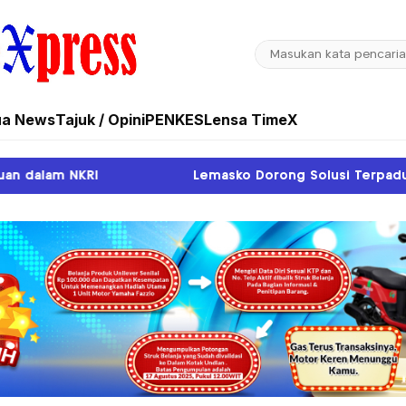
ua News
Tajuk / Opini
PENKES
Lensa TimeX
Lemasko Dorong Solusi Terpadu Atasi Pendangkalan Sungai S