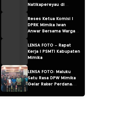
Natikapereyau di
Kampung Omawita dan
Pulau Karaka
Reses Ketua Komisi I
DPRK Mimika Iwan
Anwar Bersama Warga
Sempan
LENSA FOTO – Rapat
Kerja I PSMTI Kabupaten
Mimika
LENSA FOTO: Maluku
Satu Rasa DPW Mimika
Gelar Raker Perdana,
Perkuat Persaudaraan
“Salam Sarane”