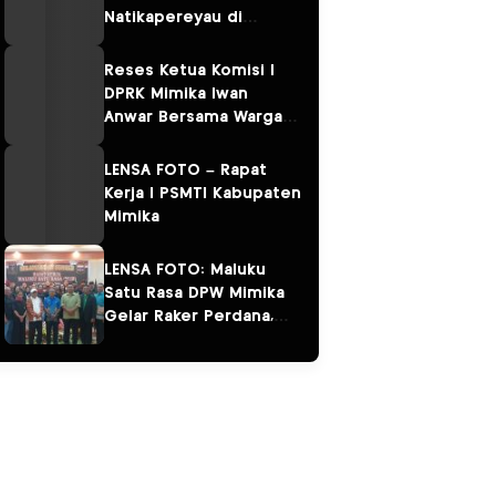
Natikapereyau di
Kampung Omawita dan
Pulau Karaka
Reses Ketua Komisi I
DPRK Mimika Iwan
Anwar Bersama Warga
Sempan
LENSA FOTO – Rapat
Kerja I PSMTI Kabupaten
Mimika
LENSA FOTO: Maluku
Satu Rasa DPW Mimika
Gelar Raker Perdana,
Perkuat Persaudaraan
“Salam Sarane”