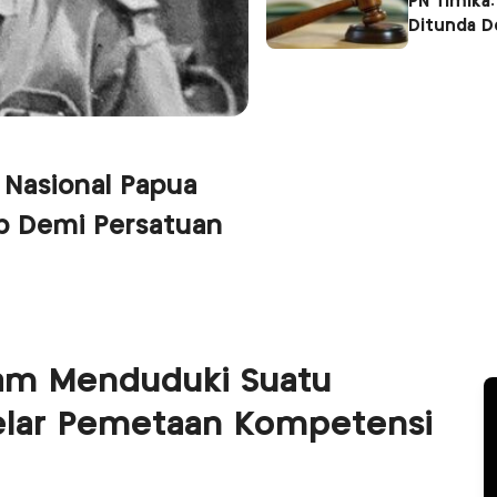
PN Timika:
Ditunda 
 Nasional Papua
p Demi Persatuan
lam Menduduki Suatu
elar Pemetaan Kompetensi