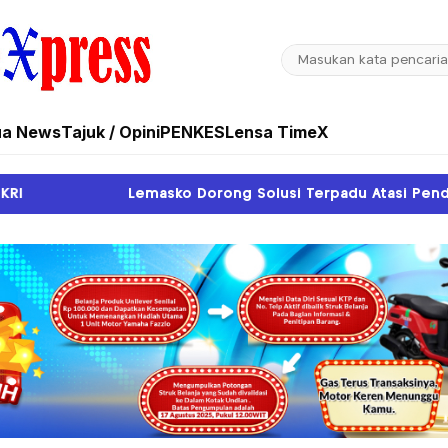
ua News
Tajuk / Opini
PENKES
Lensa TimeX
o Dorong Solusi Terpadu Atasi Pendangkalan Sungai Sipu S