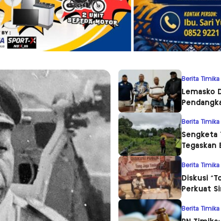
Berita Timika
Lemasko D
Pendangka
Berita Timika
Sengketa 
Tegaskan 
Berita Timika
Diskusi “T
Perkuat S
Berita Timika