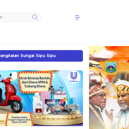
ipu
Sengketa Tanah SP II Memanas, PN Timika T