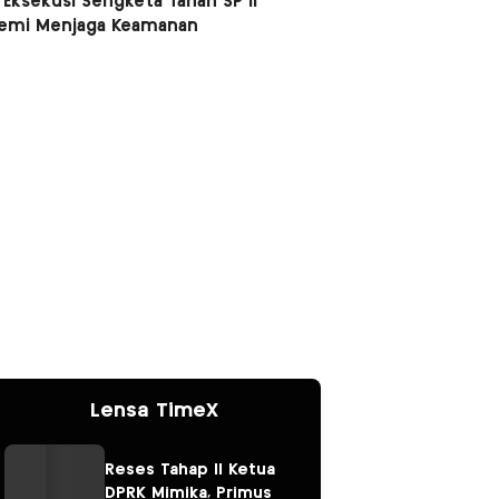
 Eksekusi Sengketa Tanah SP II
Demi Menjaga Keamanan
Lensa TimeX
Reses Tahap II Ketua
DPRK Mimika, Primus