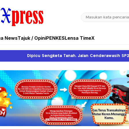
ua News
Tajuk / Opini
PENKES
Lensa TimeX
ta Tanah, Jalan Cenderawasih SP2 Dipalang Warga