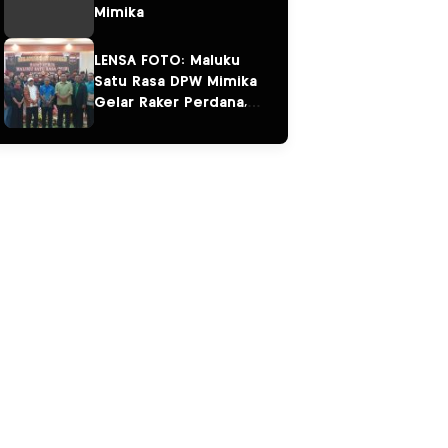
Mimika
LENSA FOTO: Maluku
Satu Rasa DPW Mimika
Gelar Raker Perdana,
Perkuat Persaudaraan
“Salam Sarane”