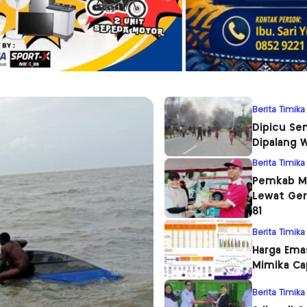
Berita Timika
Dipicu Se
Dipalang 
Berita Timika
Pemkab Mi
Lewat Ger
81
Berita Timika
Harga Emas
Mimika Ca
Berita Timika