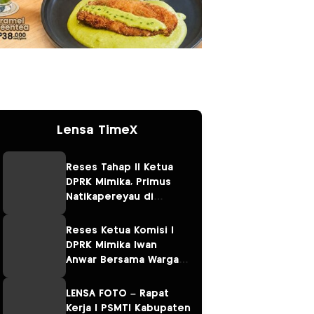
Lensa TimeX
Reses Tahap II Ketua
DPRK Mimika, Primus
Natikapereyau di
Kampung Omawita dan
Pulau Karaka
Reses Ketua Komisi I
DPRK Mimika Iwan
Anwar Bersama Warga
Sempan
LENSA FOTO – Rapat
Kerja I PSMTI Kabupaten