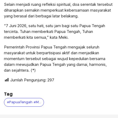
Selain menjadi ruang refleksi spiritual, doa serentak tersebut
diharapkan semakin memperkuat kebersamaan masyarakat
yang berasal dari berbagai latar belakang.
“7 Juni 2026, satu hati, satu jam bagi satu Papua Tengah
tercinta. Tuhan memberkati Papua Tengah, Tuhan
memberkati kita semua,” kata Meki.
Pemerintah Provinsi Papua Tengah mengajak seluruh
masyarakat untuk berpartisipasi aktif dan menjadikan
momentum tersebut sebagai wujud kepedulian bersama
dalam mewujudkan Papua Tengah yang damai, harmonis,
dan sejahtera. (*)
Jumlah Pengunjung:
297
Tag
#PapuaTengah #MekiNawipa #DoaSerentak #SatuHatiSatuJam #PapuaTengahDamai #PapuaTengahMaju #KebersamaanPapua #DoaUntukPapuaTengah #PersatuanPapua