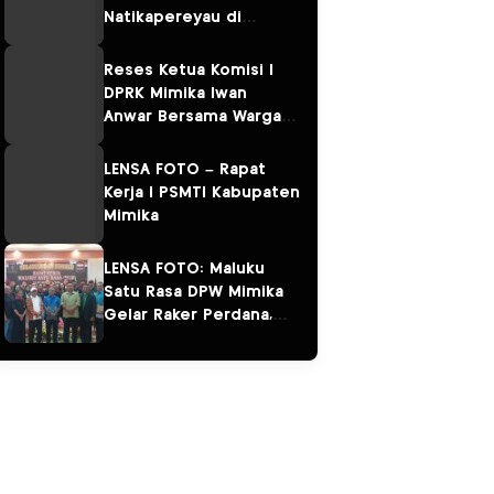
Natikapereyau di
Kampung Omawita dan
Pulau Karaka
Reses Ketua Komisi I
DPRK Mimika Iwan
Anwar Bersama Warga
Sempan
LENSA FOTO – Rapat
Kerja I PSMTI Kabupaten
Mimika
LENSA FOTO: Maluku
Satu Rasa DPW Mimika
Gelar Raker Perdana,
Perkuat Persaudaraan
“Salam Sarane”