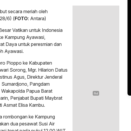
but secara meriah oleh
28/6) (
FOTO
: Antara)
Besar Vatikan untuk Indonesia
 ke Kampung Ayawasi,
rat Daya untuk peresmian dan
ph Ayawasi.
ero Pioppo ke Kabupaten
ri Sorong, Mgr. Hilarion Datus
tinus Agus, Direktur Jenderal
to Sumardjono, Pangdam
, Wakapolda Papua Barat
warin, Penjabat Bupati Maybrat
i Asmat Elisa Kambu.
ma rombongan ke Kampung
kan dua pesawat Susi Air
asi tepat pada pukul 12.00 WIT.