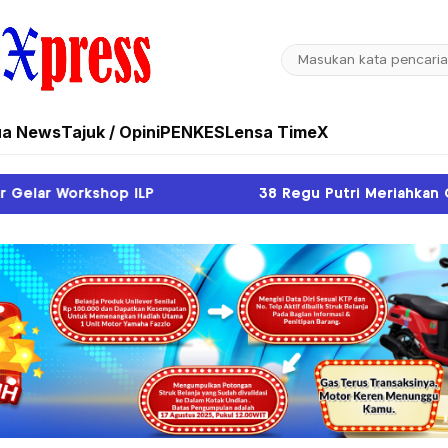
ua News
Tajuk / Opini
PENKES
Lensa TimeX
38 Regu Putri Meriahkan Gerak Jalan Kreasi HUT Kem