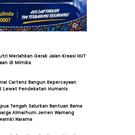
tri Meriahkan Gerak Jalan Kreasi HUT
an di Mimika
mai Cartenz Bangun Kepercayaan
t Lewat Pendekatan Humanis
apua Tengah Salurkan Bantuan Bama
uarga Almarhum Jerren Wamang
Kwamki Narama