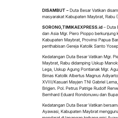
DISAMBUT –
Duta Besar Vatikan disam
masyarakat Kabupaten Maybrat, Rabu (
SORONG,TIMIKAEXPRESS.id
– Duta 
dan Asia Mgr. Piero Pioppo berkunjung
Kabupaten Maybrat, Provinsi Papua Ba
penthabisan Gereja Katolik Santo Yose
Kedatangan Duta Besar Vatikan Mgr. Pi
Maybrat, Rabu didamping Uskup Manokwa
Lega, Uskup Agung Pontianak Mgr. Agus
Bimas Katolik Albertus Magnus Adiyar
XVIII/Kasuari Mayjen TNI Gabriel Lema
Brigjen. Pol. Petrus Patrige Rudolf Ren
Bernhard Eduard Rondonuwu dan Bupat
Kedatangan Duta Besar Vatikan bersa
Ayawasi, Kabupaten Maybrat mengguna
mendarat di lapangan terbang misi Ayaw