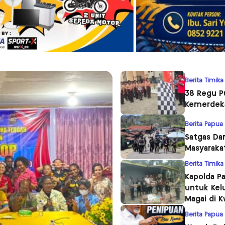
Berita Timika
38 Regu Pu
Kemerdeka
Berita Papua
Satgas Da
Masyaraka
Berita Timika
Kapolda P
untuk Kel
Magai di 
Berita Papua