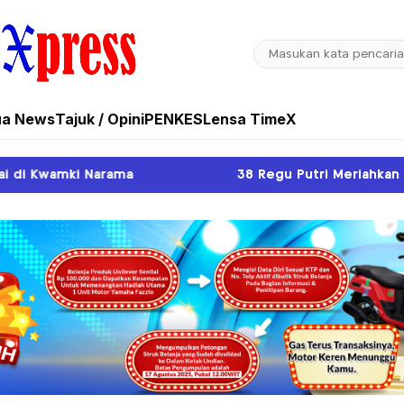
ua News
Tajuk / Opini
PENKES
Lensa TimeX
38 Regu Putri Meriahkan Gerak Jalan Kreasi HUT K