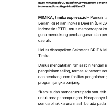
awak media usai FGD terkait review dokumen pengelo
Indonesia (Foto: Mega Irianti/TimeX)
MIMIKA, timikaexpress.id –
Pemerinta
Badan Riset dan Inovasi Daerah (BRID
Indonesia (PTFI) terus mempercepat kaj
guna mendukung pembangunan dan penin
daerah.
Hal itu disampaikan Sekretaris BRIDA Mi
Timika.
Darius mengatakan, tim saat ini tenga
pengelolaan tailing, termasuk penentu
dan pembangunan fasilitas pengolahan 
program jangka panjang.
“Kami sudah mengerucut pada satu titik l
untuk area penampungan. Harapannya lo
semua pihak karena masih berada pada 