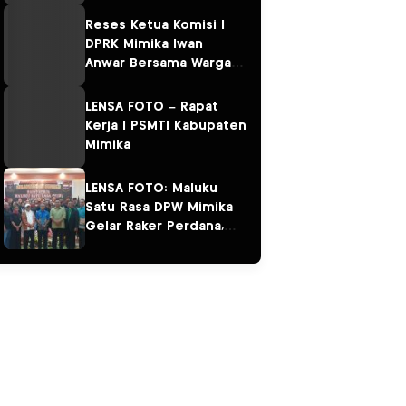
Kampung Omawita dan
Pulau Karaka
Reses Ketua Komisi I
DPRK Mimika Iwan
Anwar Bersama Warga
Sempan
LENSA FOTO – Rapat
Kerja I PSMTI Kabupaten
Mimika
LENSA FOTO: Maluku
Satu Rasa DPW Mimika
Gelar Raker Perdana,
Perkuat Persaudaraan
“Salam Sarane”