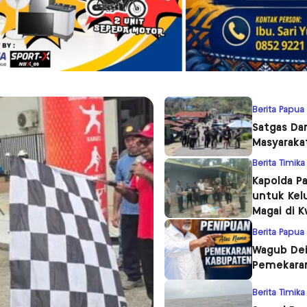
Berita Papua
Satgas Da
Masyaraka
Berita Timika
Kapolda P
untuk Kel
Magai di 
Berita Papua
Wagub Dei
Pemekara
Berita Timika