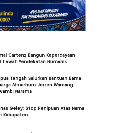
mai Cartenz Bangun Kepercayaan
t Lewat Pendekatan Humanis
apua Tengah Salurkan Bantuan Bama
uarga Almarhum Jerren Wamang
Kwamki Narama
nas Geley: Stop Penipuan Atas Nama
n Kabupaten