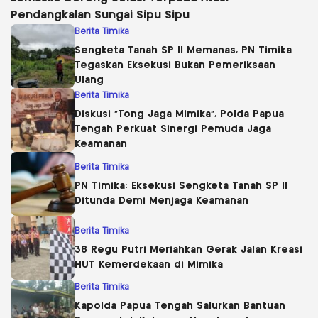
Pendangkalan Sungai Sipu Sipu
Berita Timika
Sengketa Tanah SP II Memanas, PN Timika
Tegaskan Eksekusi Bukan Pemeriksaan
Ulang
Berita Timika
Diskusi “Tong Jaga Mimika”, Polda Papua
Tengah Perkuat Sinergi Pemuda Jaga
Keamanan
Berita Timika
PN Timika: Eksekusi Sengketa Tanah SP II
Ditunda Demi Menjaga Keamanan
Berita Timika
38 Regu Putri Meriahkan Gerak Jalan Kreasi
HUT Kemerdekaan di Mimika
Berita Timika
Kapolda Papua Tengah Salurkan Bantuan