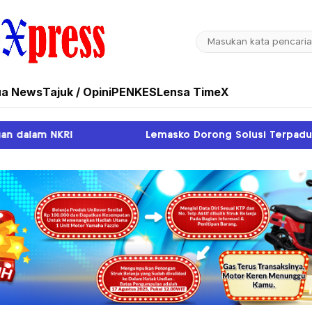
ua News
Tajuk / Opini
PENKES
Lensa TimeX
Lemasko Dorong Solusi Terpadu Atasi Pendangkalan Su