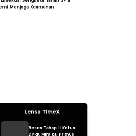
 Eksekusi Sengketa Tanah SP II
Demi Menjaga Keamanan
Lensa TimeX
Reses Tahap II Ketua
DPRK Mimika, Primus