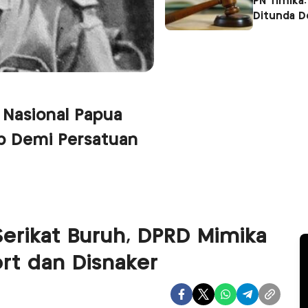
PN Timika:
Ditunda 
 Nasional Papua
p Demi Persatuan
Serikat Buruh, DPRD Mimika
rt dan Disnaker