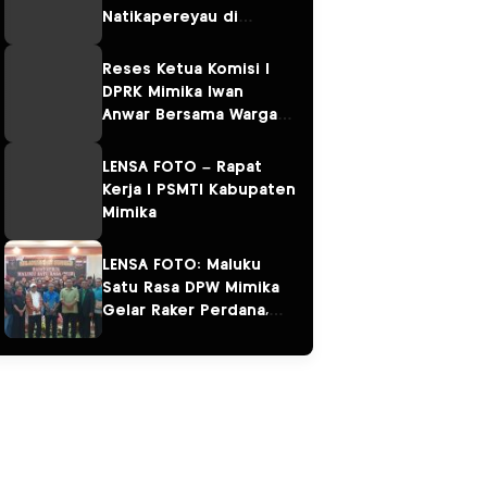
Natikapereyau di
Kampung Omawita dan
Pulau Karaka
Reses Ketua Komisi I
DPRK Mimika Iwan
Anwar Bersama Warga
Sempan
LENSA FOTO – Rapat
Kerja I PSMTI Kabupaten
Mimika
LENSA FOTO: Maluku
Satu Rasa DPW Mimika
Gelar Raker Perdana,
Perkuat Persaudaraan
“Salam Sarane”