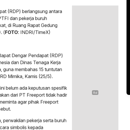
at (RDP) berlangsung antara
PTFI dan pekerja buruh
ikat, di Ruang Rapat Gedung
. (
FOTO
: INDRI/TimeX)
Rapat Dengar Pendapat (RDP)
esia dan Dinas Tenaga Kerja
ka, guna membahas 15 tuntutan
RD Mimika, Kamis (25/5).
ni belum ada keputusan spesifik
akan dari PT Freeport tidak hadir
meminta agar pihak Freeport
ebut.
uh, perwakilan pekerja serta buruh
cara simbolis kepada