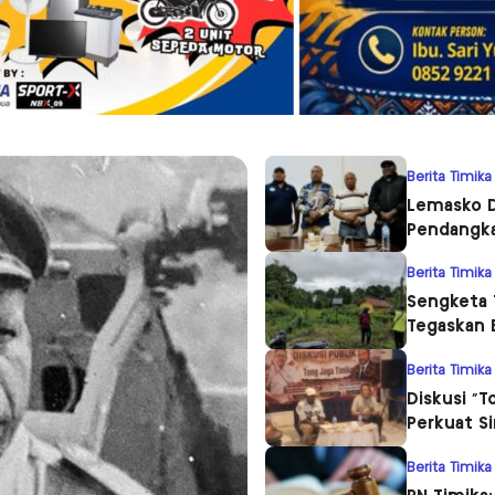
Berita Timika
Lemasko D
Pendangka
Berita Timika
Sengketa 
Tegaskan 
Berita Timika
Diskusi “T
Perkuat S
Berita Timika