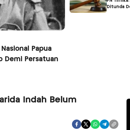
PN Timika:
Ditunda 
 Nasional Papua
p Demi Persatuan
rida Indah Belum