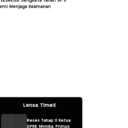
 Eksekusi Sengketa Tanah SP II
Demi Menjaga Keamanan
Lensa TimeX
Reses Tahap II Ketua
DPRK Mimika, Primus