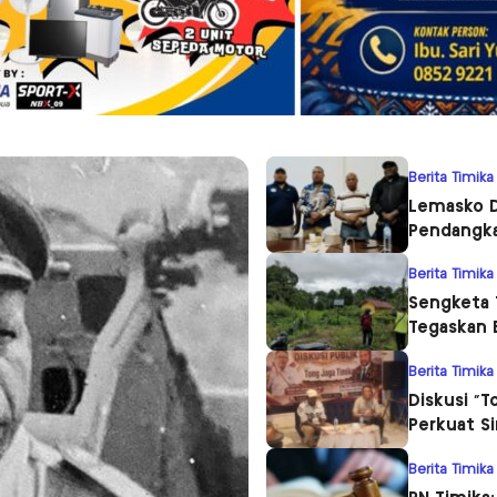
Berita Timika
Lemasko D
Pendangka
Berita Timika
Sengketa 
Tegaskan 
Berita Timika
Diskusi “T
Perkuat S
Berita Timika