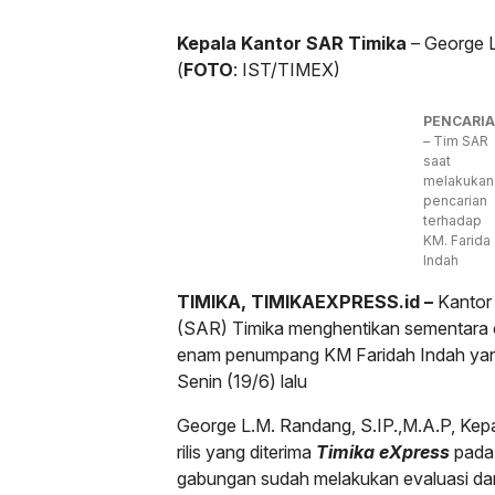
Kepala Kantor SAR Timika
– George L
(
FOTO
: IST/TIMEX)
PENCARI
– Tim SAR
saat
melakukan
pencarian
terhadap
KM. Farida
Indah
TIMIKA, TIMIKAEXPRESS.id –
Kantor
(SAR) Timika menghentikan sementara o
enam penumpang KM Faridah Indah yang
Senin (19/6) lalu
George L.M. Randang, S.IP.,M.A.P, Kepa
rilis yang diterima
Timika eXpress
pada 
gabungan sudah melakukan evaluasi d