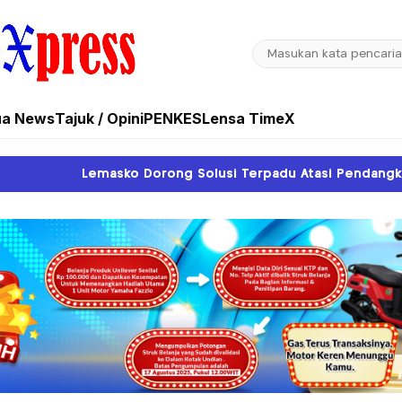
ua News
Tajuk / Opini
PENKES
Lensa TimeX
ng Solusi Terpadu Atasi Pendangkalan Sungai Sipu Sipu