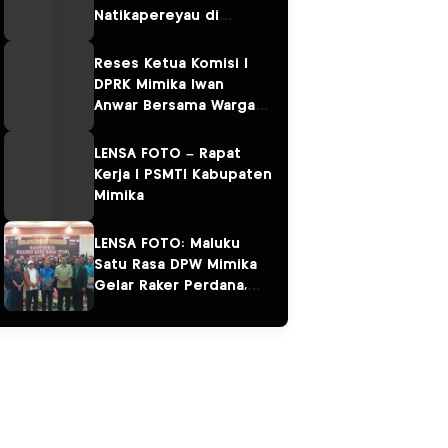
Natikapereyau di
Kampung Omawita dan
Pulau Karaka
Reses Ketua Komisi I
DPRK Mimika Iwan
Anwar Bersama Warga
Sempan
LENSA FOTO – Rapat
Kerja I PSMTI Kabupaten
Mimika
LENSA FOTO: Maluku
Satu Rasa DPW Mimika
Gelar Raker Perdana,
Perkuat Persaudaraan
“Salam Sarane”