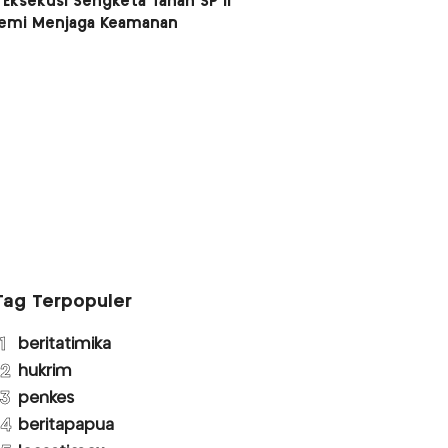
 Eksekusi Sengketa Tanah SP II
Demi Menjaga Keamanan
Tag Terpopuler
1
beritatimika
2
hukrim
3
penkes
4
beritapapua