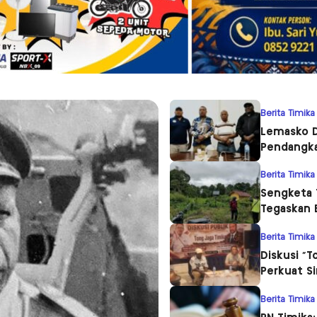
Berita Timika
Lemasko D
Pendangka
Berita Timika
Sengketa 
Tegaskan 
Berita Timika
Diskusi “T
Perkuat S
Berita Timika