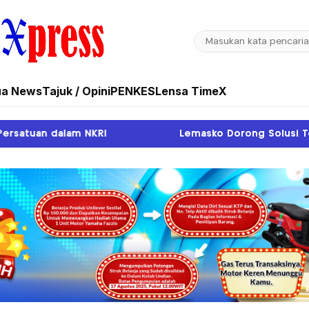
ua News
Tajuk / Opini
PENKES
Lensa TimeX
Lemasko Dorong Solusi Terpadu Atasi Pendangka