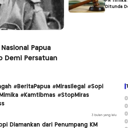
PN Timika:
Ditunda 
 Nasional Papua
p Demi Persatuan
gah #BeritaPapua #MirasIlegal #Sopi
Mimika #Kamtibmas #StopMiras
0
ss
0
0
3 bulan yang lalu
0
 Sopi Diamankan dari Penumpang KM