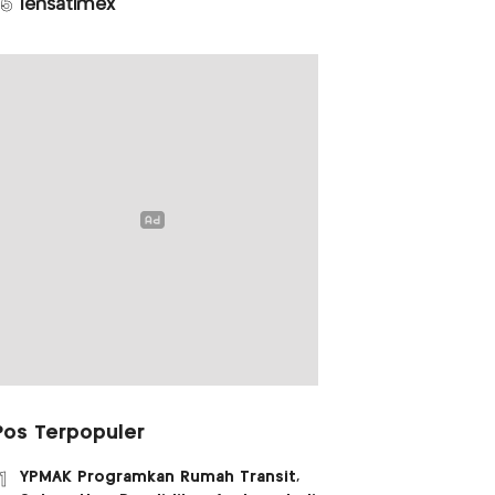
5
lensatimex
Pos Terpopuler
YPMAK Programkan Rumah Transit,
1