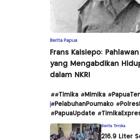
Berita Papua
Frans Kaisiepo: Pahlawan
yang Mengabdikan Hidu
dalam NKRI
##Timika #Mimika #PapuaTen
#PelabuhanPoumako #Polres
#PapuaUpdate #TimikaExpre
Berita Timika
216,9 Liter