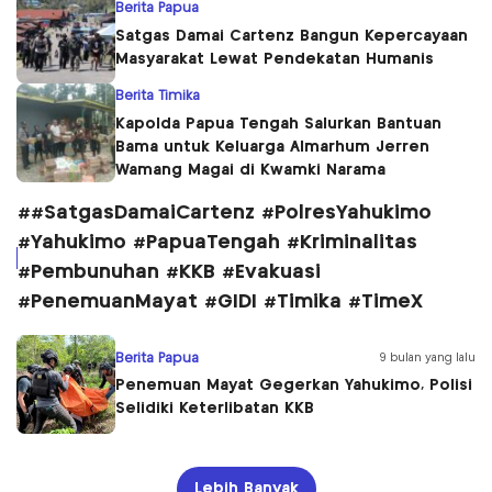
Berita Papua
Satgas Damai Cartenz Bangun Kepercayaan
Masyarakat Lewat Pendekatan Humanis
Berita Timika
Kapolda Papua Tengah Salurkan Bantuan
Bama untuk Keluarga Almarhum Jerren
Wamang Magai di Kwamki Narama
##SatgasDamaiCartenz #PolresYahukimo
#Yahukimo #PapuaTengah #Kriminalitas
#Pembunuhan #KKB #Evakuasi
#PenemuanMayat #GIDI #Timika #TimeX
Berita Papua
9 bulan yang lalu
Penemuan Mayat Gegerkan Yahukimo, Polisi
Selidiki Keterlibatan KKB
Lebih Banyak