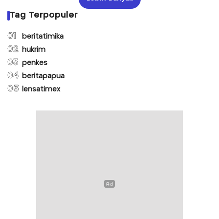
Tag Terpopuler
01
beritatimika
02
hukrim
03
penkes
04
beritapapua
05
lensatimex