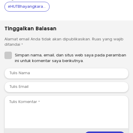
#HUTBhayangkara80 #CFDMimika #PolresMimika #SIMGratis #DoorprizeBhayangkara #PolriPresisi #MimikaSehat #Timika #PapuaTengah #TimikaExpress #HariBhayangkara #PolriUntukMasyarakat
Tinggalkan Balasan
Alamat email Anda tidak akan dipublikasikan.
Ruas yang wajib
ditandai
*
Simpan nama, email, dan situs web saya pada peramban
ini untuk komentar saya berikutnya.