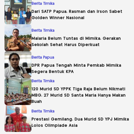
Berita Timika
Dari SATP Papua, Rasman dan Irson Sabet
Golden Winner Nasional
Berita Timika
Malaria Belum Tuntas di Mimika, Gerakan
Sekolah Sehat Harus Diperkuat
Berita Papua
DPR Papua Tengah Minta Pemkab Mimika
Segera Bentuk KPA
Berita Timika
120 Murid SD YPPK Tiga Raja Belum Nikmati
MBG, 27 Murid SD Santa Maria Hanya Makan
Buah
Berita Timika
Prestasi Gemilang, Dua Murid SD YPJ Mimika
Lolos Olimpiade Asia