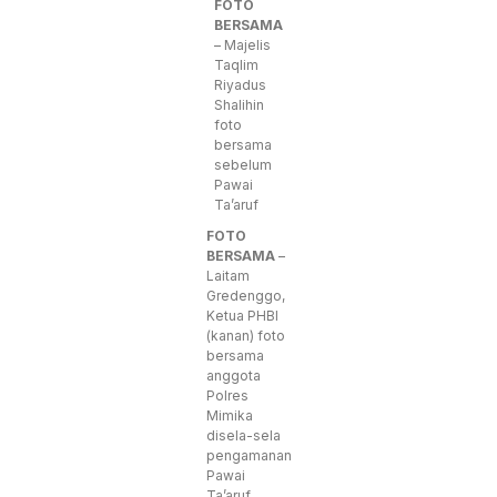
FOTO
BERSAMA
– Majelis
Taqlim
Riyadus
Shalihin
foto
bersama
sebelum
Pawai
Ta’aruf
FOTO
BERSAMA
–
Laitam
Gredenggo,
Ketua PHBI
(kanan) foto
bersama
anggota
Polres
Mimika
disela-sela
pengamanan
Pawai
Ta’aruf