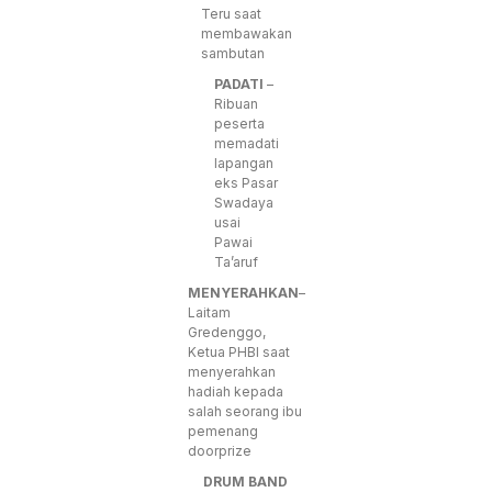
Teru saat
membawakan
sambutan
PADATI
–
Ribuan
peserta
memadati
lapangan
eks Pasar
Swadaya
usai
Pawai
Ta’aruf
MENYERAHKAN
–
Laitam
Gredenggo,
Ketua PHBI saat
menyerahkan
hadiah kepada
salah seorang ibu
pemenang
doorprize
DRUM BAND