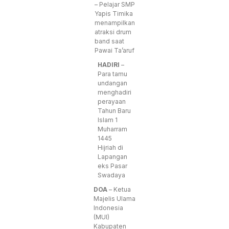
– Pelajar SMP
Yapis Timika
menampilkan
atraksi drum
band saat
Pawai Ta’aruf
HADIRI
–
Para tamu
undangan
menghadiri
perayaan
Tahun Baru
Islam 1
Muharram
1445
Hijriah di
Lapangan
eks Pasar
Swadaya
DOA
– Ketua
Majelis Ulama
Indonesia
(MUI)
Kabupaten