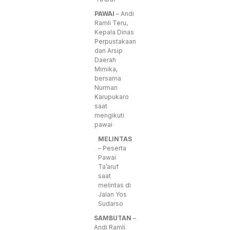
PAWAI
– Andi
Ramli Teru,
Kepala Dinas
Perpustakaan
dan Arsip
Daerah
Mimika,
bersama
Nurman
Karupukaro
saat
mengikuti
pawai
MELINTAS
– Peserta
Pawai
Ta’aruf
saat
melintas di
Jalan Yos
Sudarso
SAMBUTAN
–
Andi Ramli