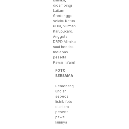
Mimika,
didampingi
Laitam
Gredenggo
selaku Ketua
PHBI, Nurman
Karupukaro,
Anggota
DRPD Mimika
saat hendak
melepas
peserta
Pawai Ta’aruf
FOTO
BERSAMA
–
Pemenang
undian
sepeda
listrik foto
diantara
peserta
pawai
lainnya