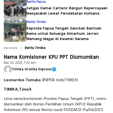
Berita Papua
Satgas Damai Cartenz Bangun Kepercayaan
Masyarakat Lewat Pendekatan Humanis
Berita Timika
Kapolda Papua Tengah Salurkan Bantuan
Bama untuk Keluarga Almarhum Jerren
Wamang Magai di Kwamki Narama
Beranda
Berita Timika
Nama Komisioner KPU PPT Diumumkan
Mei 23, 2023 7:02 am
Timika Grafika Express
Leonardus Tumuka
(
FOTO
: Indri/TIMEX)
TIMIKA,TimeX
Lima nama komisioner Provinsi Papua Tengah (PPT), resmi
diumumkan oleh Komisi Pemilihan Umum (KPU) Republik
Indonesia (RI) sesuai Nomor surat 51/SDM.12-Pu/04/2023