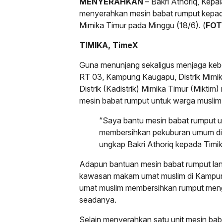
MENYERAHKAN
– Bakri Athoriq, Kepal
menyerahkan mesin babat rumput kepad
Mimika Timur pada Minggu (18/6). (
FO
TIMIKA, TimeX
Guna menunjang sekaligus menjaga keb
RT 03, Kampung Kaugapu, Distrik Mimika
Distrik (Kadistrik) Mimika Timur (Mikti
mesin babat rumput untuk warga muslim 
“Saya bantu mesin babat rumput
membersihkan pekuburan umum d
ungkap Bakri Athoriq kepada Timik
Adapun bantuan mesin babat rumput lant
kawasan makam umat muslim di Kampun
umat muslim membersihkan rumput men
seadanya.
Selain menyerahkan satu unit mesin bab