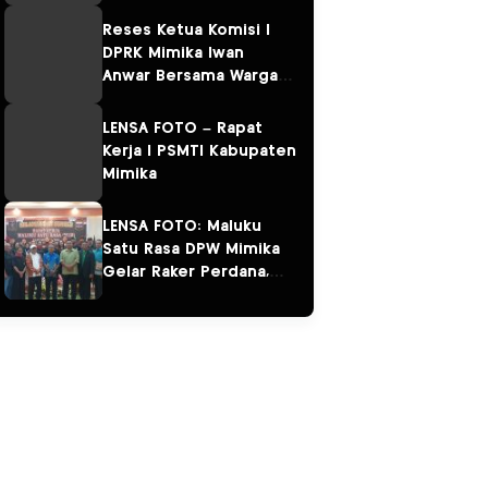
Kampung Omawita dan
Pulau Karaka
Reses Ketua Komisi I
DPRK Mimika Iwan
Anwar Bersama Warga
Sempan
LENSA FOTO – Rapat
Kerja I PSMTI Kabupaten
Mimika
LENSA FOTO: Maluku
Satu Rasa DPW Mimika
Gelar Raker Perdana,
Perkuat Persaudaraan
“Salam Sarane”