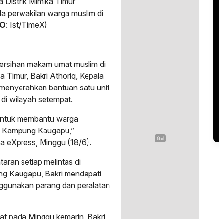
a Distrik Mimika Timur
a perwakilan warga muslim di
TO
: Ist/TimeX)
ersihan makam umat muslim di
 Timur, Bakri Athoriq, Kepala
m) menyerahkan bantuan satu unit
di wilayah setempat.
 untuk membantu warga
i Kampung Kaugapu,”
a eXpress, Minggu (18/6).
aran setiap melintas di
g Kaugapu, Bakri mendapati
ggunakan parang dan peralatan
at pada Minggu kemarin, Bakri