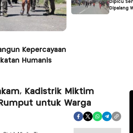
Dipicu Se
Dipalang 
Bangun Kepercayaan
ekatan Humanis
kam, Kadistrik Miktim
 Rumput untuk Warga