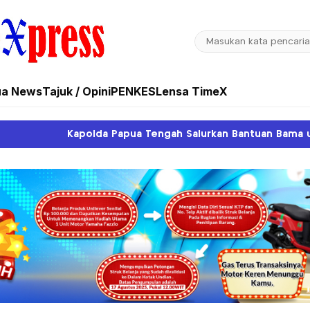
ua News
Tajuk / Opini
PENKES
Lensa TimeX
engah Salurkan Bantuan Bama untuk Keluarga Almarhum Jer