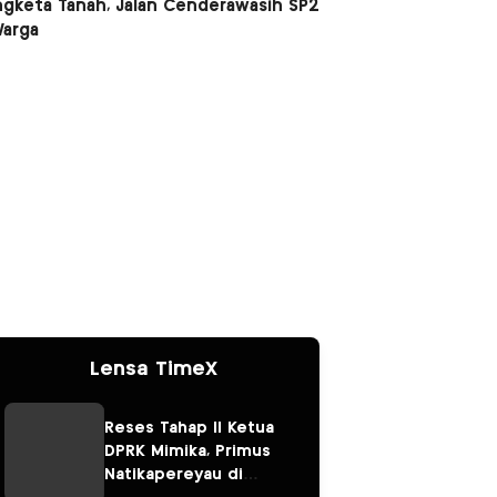
ngketa Tanah, Jalan Cenderawasih SP2
Warga
Lensa TimeX
Reses Tahap II Ketua
DPRK Mimika, Primus
Natikapereyau di