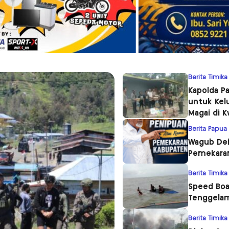
Berita Timika
Kapolda P
untuk Kel
Magai di 
Berita Papua
Wagub Dei
Pemekara
Berita Timika
Speed Boa
Tenggelam
Berita Timika