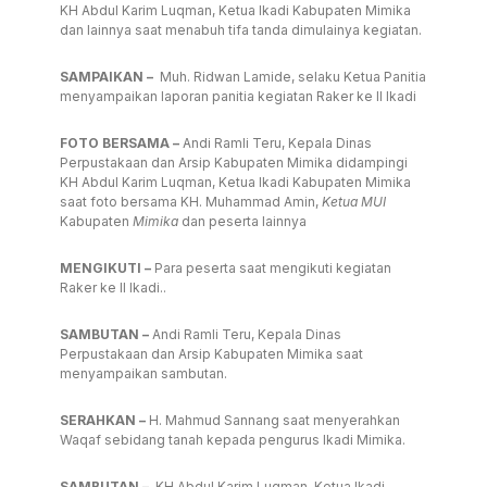
KH Abdul Karim Luqman, Ketua Ikadi Kabupaten Mimika
dan lainnya saat menabuh tifa tanda dimulainya kegiatan.
SAMPAIKAN –
Muh. Ridwan Lamide, selaku Ketua Panitia
menyampaikan laporan panitia kegiatan Raker ke II Ikadi
FOTO BERSAMA –
Andi Ramli Teru, Kepala Dinas
Perpustakaan dan Arsip Kabupaten Mimika didampingi
KH Abdul Karim Luqman, Ketua Ikadi Kabupaten Mimika
saat foto bersama KH. Muhammad Amin,
Ketua
MUI
Kabupaten
Mimika
dan peserta lainnya
MENGIKUTI –
Para peserta saat mengikuti kegiatan
Raker ke II Ikadi..
SAMBUTAN –
Andi Ramli Teru, Kepala Dinas
Perpustakaan dan Arsip Kabupaten Mimika saat
menyampaikan sambutan.
SERAHKAN –
H. Mahmud Sannang saat menyerahkan
Waqaf sebidang tanah kepada pengurus Ikadi Mimika.
SAMBUTAN –
KH Abdul Karim Luqman, Ketua Ikadi