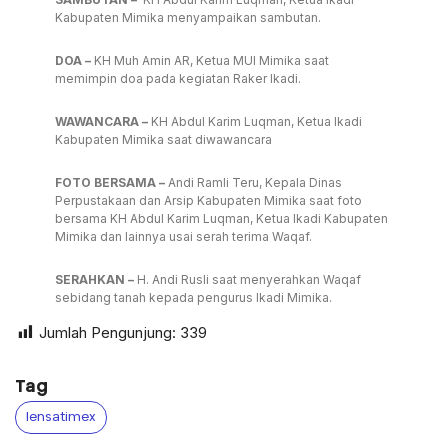
Kabupaten Mimika menyampaikan sambutan.
DOA –
KH Muh Amin AR, Ketua MUI Mimika saat
memimpin doa pada kegiatan Raker Ikadi.
WAWANCARA –
KH Abdul Karim Luqman, Ketua Ikadi
Kabupaten Mimika saat diwawancara
FOTO BERSAMA –
Andi Ramli Teru, Kepala Dinas
Perpustakaan dan Arsip Kabupaten Mimika saat foto
bersama KH Abdul Karim Luqman, Ketua Ikadi Kabupaten
Mimika dan lainnya usai serah terima Waqaf.
SERAHKAN –
H. Andi Rusli saat menyerahkan Waqaf
sebidang tanah kepada pengurus Ikadi Mimika.
Jumlah Pengunjung:
339
Tag
lensatimex