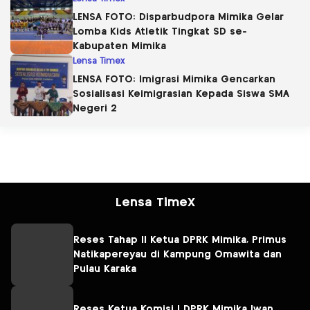
LENSA FOTO: Disparbudpora Mimika Gelar
Lomba Kids Atletik Tingkat SD se-
Kabupaten Mimika
Lensa Timex
LENSA FOTO: Imigrasi Mimika Gencarkan
Sosialisasi Keimigrasian Kepada Siswa SMA
Negeri 2
Lensa TimeX
Reses Tahap II Ketua DPRK Mimika, Primus
Natikapereyau di Kampung Omawita dan
Pulau Karaka
Reses Ketua Komisi I DPRK Mimika Iwan