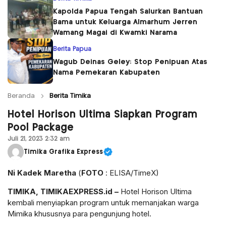
Kapolda Papua Tengah Salurkan Bantuan
Bama untuk Keluarga Almarhum Jerren
Wamang Magai di Kwamki Narama
Berita Papua
Wagub Deinas Geley: Stop Penipuan Atas
Nama Pemekaran Kabupaten
Beranda
Berita Timika
Hotel Horison Ultima Siapkan Program
Pool Package
Juli 21, 2023 2:32 am
Timika Grafika Express
Ni Kadek Maretha
(
FOTO
: ELISA/TimeX)
TIMIKA, TIMIKAEXPRESS.id –
Hotel Horison Ultima
kembali menyiapkan program untuk memanjakan warga
Mimika khususnya para pengunjung hotel.