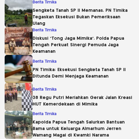
Berita Timika
Sengketa Tanah SP II Memanas, PN Timika
Tegaskan Eksekusi Bukan Pemeriksaan
Ulang
Berita Timika
Diskusi “Tong Jaga Mimika”, Polda Papua
Tengah Perkuat Sinergi Pemuda Jaga
Keamanan
Berita Timika
PN Timika: Eksekusi Sengketa Tanah SP II
Ditunda Demi Menjaga Keamanan
Berita Timika
38 Regu Putri Meriahkan Gerak Jalan Kreasi
HUT Kemerdekaan di Mimika
Berita Timika
Kapolda Papua Tengah Salurkan Bantuan
Bama untuk Keluarga Almarhum Jerren
Wamang Magai di Kwamki Narama