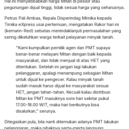
Hal ini menyebbabkan harga Mitan di pesisir atau
pegunungan dijual tinggi, tidak sesuai harga yang seharusnya.
Petrus Pali Ambaa, Kepala Disperindag Mimika kepada
Timika eXpress usai pertemuan, mengatakan Rakor hari ini
(kemarin-Red) sebatas menindaklanjuti permasalahan yang
sering dikeluhkan warga terkait pelayanan minyak tanah.
“Kami kumpulkan pemilik agen dan PMT supaya
benar-benar melayani Mitan dengan baik kepada
masyarakat, dan tidak menjual di atas HET yang
ditentukan. Setelah ini jangan lagi lakukan
pelanggaran, apalagi menampung sebagian Mitan
untuk dijual ke pengecer. Kalau minyak tanah
sudah masuk harus dijual ke masyarakat sesuai
HET, jangan tahan-tahan. Kecuali kalau distribusi
Mitan ke PMT masuknya sore hari sekitar pukul
17.00-18.00 WIT, maka hari berikutnya bisa
disalurkan,” serunya.
Ditegaskan pula, bila nanti ditemukan adanya PMT lakukan
pelanggaran, maka pihaknya serta-merta langsung