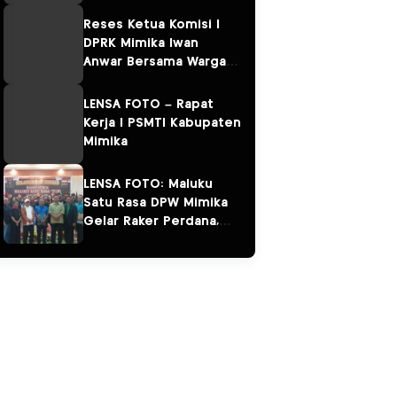
Kampung Omawita dan
Pulau Karaka
Reses Ketua Komisi I
DPRK Mimika Iwan
Anwar Bersama Warga
Sempan
LENSA FOTO – Rapat
Kerja I PSMTI Kabupaten
Mimika
LENSA FOTO: Maluku
Satu Rasa DPW Mimika
Gelar Raker Perdana,
Perkuat Persaudaraan
“Salam Sarane”