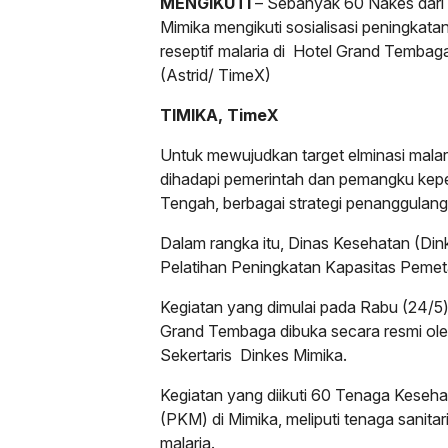
MENGIKUTI
– Sebanyak 60 Nakes dari
Mimika mengikuti sosialisasi peningkat
reseptif malaria di Hotel Grand Tembag
(Astrid/ TimeX)
TIMIKA, TimeX
Untuk mewujudkan target elminasi malar
dihadapi pemerintah dan pemangku kepe
Tengah, berbagai strategi penanggulang
Dalam rangka itu, Dinas Kesehatan (Din
Pelatihan Peningkatan Kapasitas Pemet
Kegiatan yang dimulai pada Rabu (24/5)
Grand Tembaga dibuka secara resmi ol
Sekertaris Dinkes Mimika.
Kegiatan yang diikuti 60 Tenaga Keseh
(PKM) di Mimika, meliputi tenaga sanita
malaria.