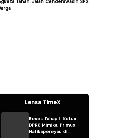
ngketa Tanah, Jalan Cenderawasih SP2
Warga
Lensa TimeX
Reses Tahap II Ketua
DPRK Mimika, Primus
Natikapereyau di