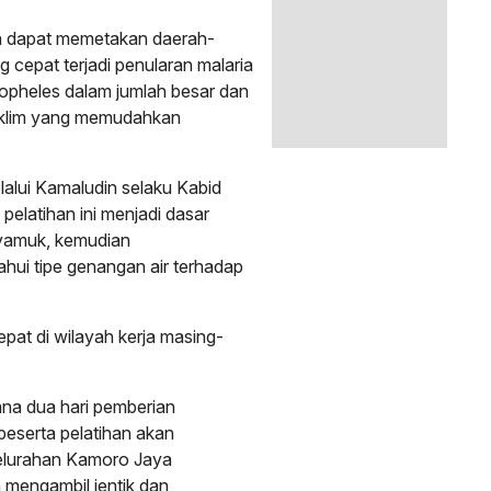
kan dapat memetakan daerah-
g cepat terjadi penularan malaria
pheles dalam jumlah besar dan
 iklim yang memudahkan
alui Kamaludin selaku Kabid
elatihan ini menjadi dasar
yamuk, kemudian
ahui tipe genangan air terhadap
at di wilayah kerja masing-
mana dua hari pemberian
a peserta pelatihan akan
Kelurahan Kamoro Jaya
 mengambil jentik dan