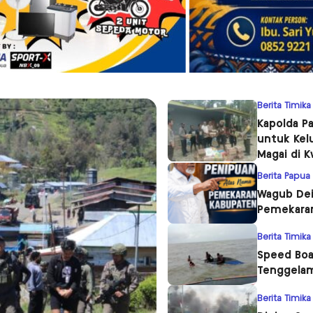
Berita Timika
Kapolda P
untuk Kel
Magai di 
Berita Papua
Wagub Dei
Pemekara
Berita Timika
Speed Boa
Tenggelam
Berita Timika