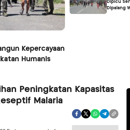
Dipicu Se
Dipalang 
Bangun Kepercayaan
ekatan Humanis
ihan Peningkatan Kapasitas
septif Malaria