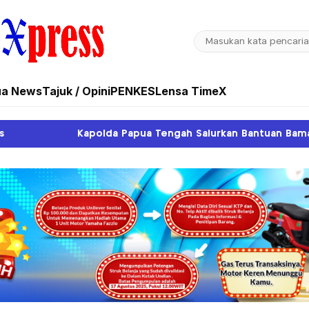
ua News
Tajuk / Opini
PENKES
Lensa TimeX
a Tengah Salurkan Bantuan Bama untuk Keluarga Almarhum 