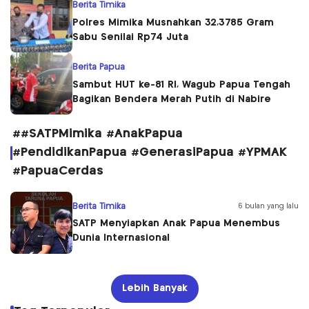
Berita Timika
Polres Mimika Musnahkan 32,3785 Gram
Sabu Senilai Rp74 Juta
Berita Papua
Sambut HUT ke-81 RI, Wagub Papua Tengah
Bagikan Bendera Merah Putih di Nabire
##SATPMimika #AnakPapua
#PendidikanPapua #GenerasiPapua #YPMAK
#PapuaCerdas
Berita Timika
6 bulan yang lalu
SATP Menyiapkan Anak Papua Menembus
Dunia Internasional
Lebih Banyak