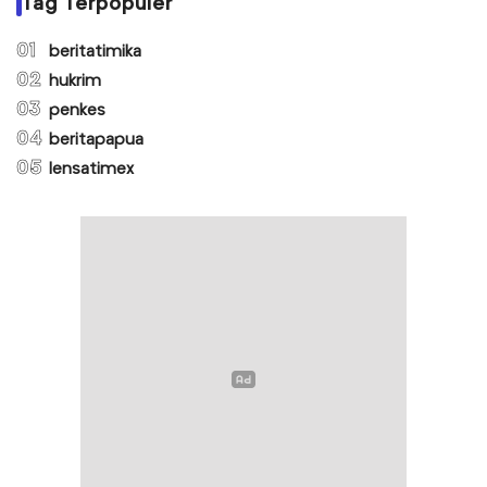
Tag Terpopuler
01
beritatimika
02
hukrim
03
penkes
04
beritapapua
05
lensatimex