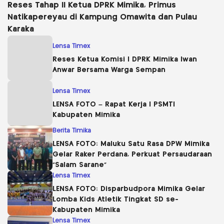
Reses Tahap II Ketua DPRK Mimika, Primus
Natikapereyau di Kampung Omawita dan Pulau
Karaka
Lensa Timex
Reses Ketua Komisi I DPRK Mimika Iwan
Anwar Bersama Warga Sempan
Lensa Timex
LENSA FOTO – Rapat Kerja I PSMTI
Kabupaten Mimika
Berita Timika
LENSA FOTO: Maluku Satu Rasa DPW Mimika
Gelar Raker Perdana, Perkuat Persaudaraan
“Salam Sarane”
Lensa Timex
LENSA FOTO: Disparbudpora Mimika Gelar
Lomba Kids Atletik Tingkat SD se-
Kabupaten Mimika
Lensa Timex