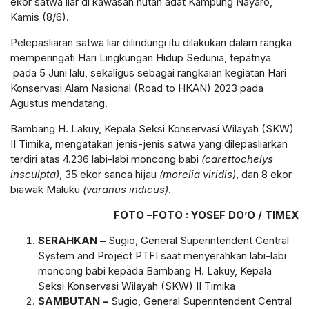
ekor satwa liar di kawasan hutan adat Kampung Nayaro,
Kamis (8/6).
Pelepasliaran satwa liar dilindungi itu dilakukan dalam rangka
memperingati Hari Lingkungan Hidup Sedunia, tepatnya
pada 5 Juni lalu, sekaligus sebagai rangkaian kegiatan Hari
Konservasi Alam Nasional (Road to HKAN) 2023 pada
Agustus mendatang.
Bambang H. Lakuy, Kepala Seksi Konservasi Wilayah (SKW)
II Timika, mengatakan jenis-jenis satwa yang dilepasliarkan
terdiri atas 4.236 labi-labi moncong babi
(
c
arettochelys
insculpta)
, 35 ekor sanca hijau
(
m
orelia viridis)
, dan 8 ekor
biawak Maluku
(
v
aranus indicus)
.
FOTO –FOTO : YOSEF DO’O / TIMEX
SERAHKAN –
Sugio, General Superintendent Central
System and Project PTFI saat menyerahkan labi-labi
moncong babi kepada Bambang H. Lakuy, Kepala
Seksi Konservasi Wilayah (SKW) II Timika
SAMBUTAN –
Sugio, General Superintendent Central