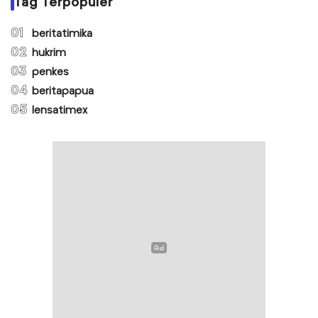
Tag Terpopuler
01
beritatimika
02
hukrim
03
penkes
04
beritapapua
05
lensatimex