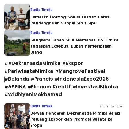
Berita Timika
Lemasko Dorong Solusi Terpadu Atasi
Pendangkalan Sungai Sipu Sipu
Berita Timika
Sengketa Tanah SP II Memanas, PN Timika
Tegaskan Eksekusi Bukan Pemeriksaan
Ulang
##DekranasdaMimika #Ekspor
#PariwisataMimika #MangroveFestival
#Belanda #Prancis #IndonesiaExpo2025
#ASPINA #EkonomiKreatif #InvestasiMimika
#WidhiyaniMokhamad
Berita Timika
9 bulan yang lalu
Dewan Pengarah Dekranasda Mimika Jajaki
Peluang Ekspor dan Promosi Wisata ke
Eropa