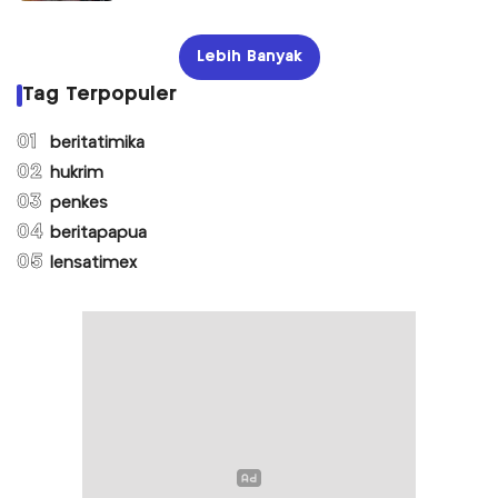
Lebih Banyak
Tag Terpopuler
01
beritatimika
02
hukrim
03
penkes
04
beritapapua
05
lensatimex