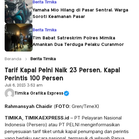
Berita Timika
Yamaha Mio Hilang di Pasar Sentral, Warga
Soroti Keamanan Pasar
Berita Timika
Tim Babat Satreskrim Polres Mimika
Amankan Dua Terduga Pelaku Curanmor
Beranda
Berita Timika
Tarif Kapal Pelni Naik 23 Persen, Kapal
Perintis 100 Persen
Juli 6, 2023 3:52 am
Timika Grafika Express
Rahmansyah Chaidir
(
FOTO
: Gren/TimeX)
TIMIKA, TIMIKAEXPRESS.id
– PT Pelayaran Nasional
Indonesia (Persero) atau PT PELNI menginformasikan
penyesuaian tarif tiket untuk kapal penumpang dan perintis
yang berlaku secara nasional, termasuk di wilayah Papua.