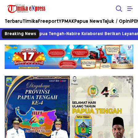
Timika eXpress
Objektif Tajam Terpercaya
Terbaru
Timika
Freeport
YPMAK
Papua News
Tajuk / Opini
PE
 Papua Tengah-Nabire Kolaborasi Berikan Layanan Adminduk Grat
Breaking News