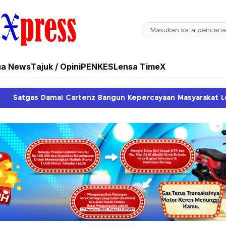
ua News
Tajuk / Opini
PENKES
Lensa TimeX
 Bangun Kepercayaan Masyarakat Lewat Pendekatan Humanis