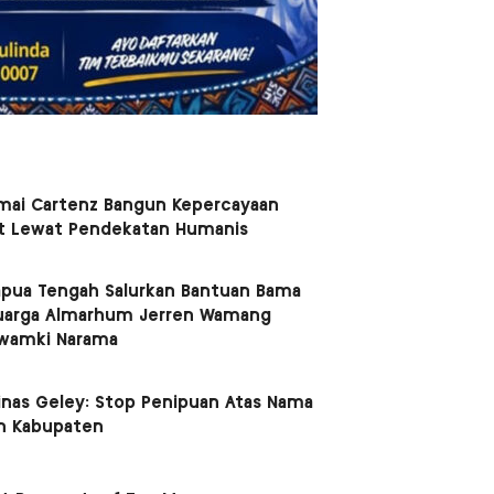
mai Cartenz Bangun Kepercayaan
t Lewat Pendekatan Humanis
apua Tengah Salurkan Bantuan Bama
uarga Almarhum Jerren Wamang
Kwamki Narama
nas Geley: Stop Penipuan Atas Nama
n Kabupaten