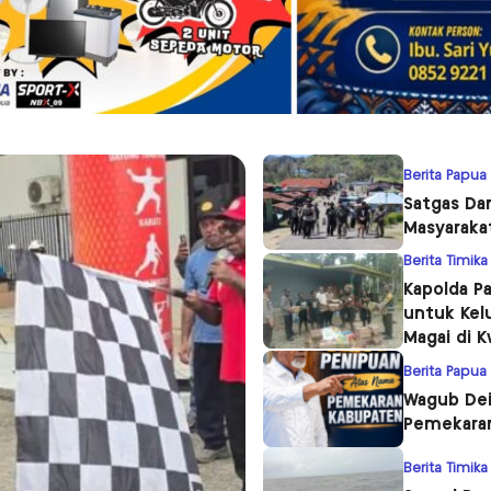
Berita Papua
Satgas Da
Masyaraka
Berita Timika
Kapolda P
untuk Kel
Magai di 
Berita Papua
Wagub Dei
Pemekara
Berita Timika