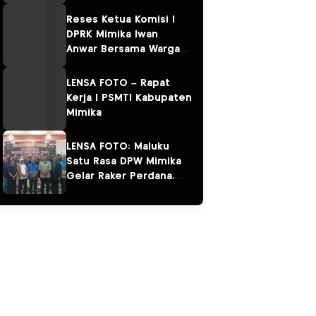
Kampung Omawita dan
Pulau Karaka
Reses Ketua Komisi I
DPRK Mimika Iwan
Anwar Bersama Warga
Sempan
LENSA FOTO – Rapat
Kerja I PSMTI Kabupaten
Mimika
LENSA FOTO: Maluku
Satu Rasa DPW Mimika
Gelar Raker Perdana,
Perkuat Persaudaraan
“Salam Sarane”