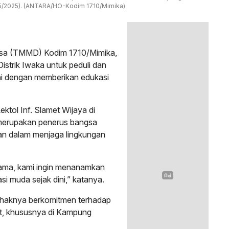
/5/2025). (ANTARA/HO-Kodim 1710/Mimika)
sa (TMMD) Kodim 1710/Mimika,
strik Iwaka untuk peduli dan
ini dengan memberikan edukasi
ol Inf. Slamet Wijaya di
merupakan penerus bangsa
ran dalam menjaga lingkungan
ama, kami ingin menanamkan
asi muda sejak dini,” katanya.
ihaknya berkomitmen terhadap
but, khususnya di Kampung