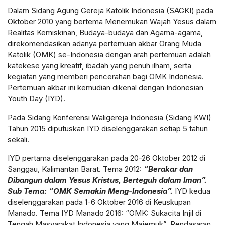
Dalam Sidang Agung Gereja Katolik Indonesia (SAGKI) pada
Oktober 2010 yang bertema Menemukan Wajah Yesus dalam
Realitas Kemiskinan, Budaya-budaya dan Agama-agama,
direkomendasikan adanya pertemuan akbar Orang Muda
Katolik (OMK) se-Indonesia dengan arah pertemuan adalah
katekese yang kreatif, ibadah yang penuh ilham, serta
kegiatan yang memberi pencerahan bagi OMK Indonesia.
Pertemuan akbar ini kemudian dikenal dengan Indonesian
Youth Day (IYD).
Pada Sidang Konferensi Waligereja Indonesia (Sidang KWI)
Tahun 2015 diputuskan IYD diselenggarakan setiap 5 tahun
sekali.
IYD pertama diselenggarakan pada 20-26 Oktober 2012 di
Sanggau, Kalimantan Barat. Tema 2012:
“Berakar dan
Dibangun dalam Yesus Kristus, Berteguh dalam Iman”.
Sub Tema: “OMK Semakin Meng-Indonesia”.
IYD kedua
diselenggarakan pada 1-6 Oktober 2016 di Keuskupan
Manado. Tema IYD Manado 2016: “OMK: Sukacita Injil di
Tengah Masyarakat Indonesia yang Majemuk”. Pendasaran