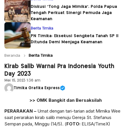
Diskusi “Tong Jaga Mimika”, Polda Papua
Tengah Perkuat Sinergi Pemuda Jaga
Keamanan
Berita Timika
PN Timika: Eksekusi Sengketa Tanah SP II
Ditunda Demi Menjaga Keamanan
Beranda
Berita Timika
Kirab Salib Warnai Pra Indonesia Youth
Day 2023
Mei 15, 2023 1:36 am
Timika Grafika Express
>> OMK Bangkit dan Bersaksilah
PERARAKAN –
Umat dengan tari-tarian adat Mimika Wee
saat perarakan kirab salib menuju Gereja St. Stefanus
Sempan pada, Minggu (14/5). (
FOTO:
ELISA/TimeX)