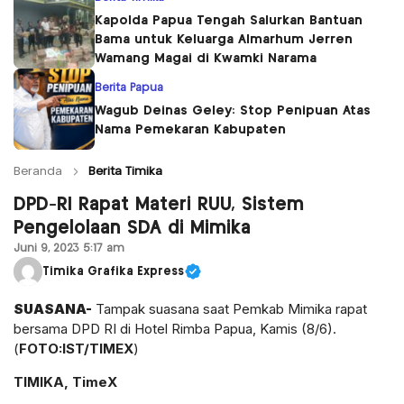
Kapolda Papua Tengah Salurkan Bantuan
Bama untuk Keluarga Almarhum Jerren
Wamang Magai di Kwamki Narama
Berita Papua
Wagub Deinas Geley: Stop Penipuan Atas
Nama Pemekaran Kabupaten
Beranda
Berita Timika
DPD-RI Rapat Materi RUU, Sistem
Pengelolaan SDA di Mimika
Juni 9, 2023 5:17 am
Timika Grafika Express
SUASANA-
Tampak suasana saat Pemkab Mimika rapat
bersama DPD RI di Hotel Rimba Papua, Kamis (8/6).
(
FOTO:IST/TIMEX
)
TIMIKA, TimeX